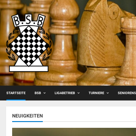
Skip
to
content
STARTSEITE
BSB
LIGABETRIEB
TURNIERE
SENIOREN
NEUIGKEITEN