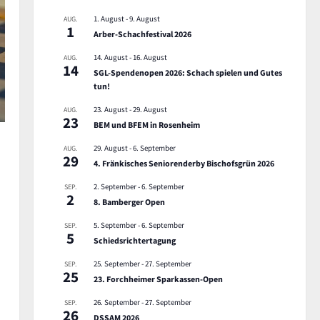
1. August
-
9. August
AUG.
1
Arber-Schachfestival 2026
14. August
-
16. August
AUG.
14
SGL-Spendenopen 2026: Schach spielen und Gutes
tun!
23. August
-
29. August
AUG.
23
BEM und BFEM in Rosenheim
29. August
-
6. September
AUG.
29
4. Fränkisches Seniorenderby Bischofsgrün 2026
2. September
-
6. September
SEP.
2
8. Bamberger Open
5. September
-
6. September
SEP.
5
Schiedsrichtertagung
25. September
-
27. September
SEP.
25
23. Forchheimer Sparkassen-Open
26. September
-
27. September
SEP.
26
DSSAM 2026