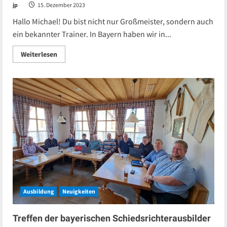
jp
15. Dezember 2023
Hallo Michael! Du bist nicht nur Großmeister, sondern auch
ein bekannter Trainer. In Bayern haben wir in...
Read
Weiterlesen
more
about
,,Selbstständig
arbeiten”
–
GM
Michael
Prusikin
über
erfolgreichen
Leistungssport
Ausbildung
Neuigkeiten
Treffen der bayerischen Schiedsrichterausbilder