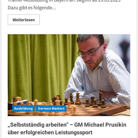
Dazu gibt es folgende...
Read
Weiterlesen
more
about
C-
Trainer-
Ausbildung
Kurse
2025
(Stand
11.02.2025)
Ausbildung
German Masters
,,Selbstständig arbeiten” – GM Michael Prusikin
über erfolgreichen Leistungssport