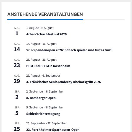
ANSTEHENDE VERANSTALTUNGEN
1. August
-
9. August
AUG.
1
Arber-Schachfestival 2026
14. August
-
16. August
AUG.
14
SGL-Spendenopen 2026: Schach spielen und Gutes tun!
23. August
-
29. August
AUG.
23
BEM und BFEM in Rosenheim
29. August
-
6. September
AUG.
29
4. Fränkisches Seniorenderby Bischofsgrün 2026
2. September
-
6. September
SEP.
2
8. Bamberger Open
5. September
-
6. September
SEP.
5
Schiedsrichtertagung
25. September
-
27. September
SEP.
25
23. Forchheimer Sparkassen-Open