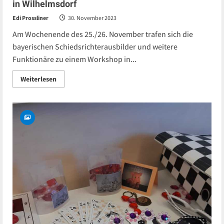
in Wilhelmsdorf
Edi Prossliner
30. November 2023
Am Wochenende des 25./26. November trafen sich die
bayerischen Schiedsrichterausbilder und weitere
Funktionäre zu einem Workshop in...
Read
Weiterlesen
more
about
Treffen
der
bayerischen
Schiedsrichterausbilder
in
Wilhelmsdorf