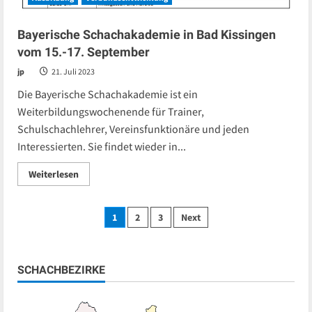
Bayerische Schachakademie in Bad Kissingen
vom 15.-17. September
jp
21. Juli 2023
Die Bayerische Schachakademie ist ein
Weiterbildungswochenende für Trainer,
Schulschachlehrer, Vereinsfunktionäre und jeden
Interessierten. Sie findet wieder in...
Read
Weiterlesen
more
about
Bayerische
Schachakademie
Seitennummerierung
1
2
3
Next
in
Bad
Kissingen
der
vom
15.-17.
SCHACHBEZIRKE
September
Beiträge