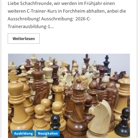
Liebe Schachfreunde, wir werden im Frühjahr einen
weiteren C-Trainer-Kurs in Forchheim abhalten, anbei die
Ausschreibung! Ausschreibung: 2026-C-
Trainerausbildung-1...
Read
Weiterlesen
more
about
B-
+
C-
Trainer-
Ausbildung
Kurse
2026
(Stand
06.07.2026)
–
Neue
Termine
Ausbildung
Neuigkeiten