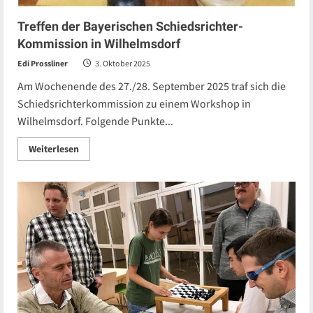
Treffen der Bayerischen Schiedsrichter-
Kommission in Wilhelmsdorf
Edi Prossliner
3. Oktober 2025
Am Wochenende des 27./28. September 2025 traf sich die
Schiedsrichterkommission zu einem Workshop in
Wilhelmsdorf. Folgende Punkte...
Read
Weiterlesen
more
about
Treffen
der
Bayerischen
Schiedsrichter-
Kommission
in
Wilhelmsdorf