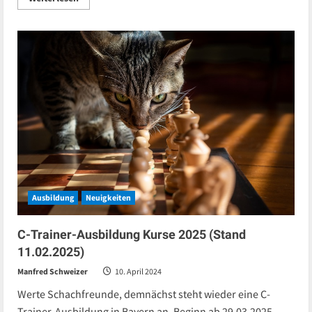
more
about
Die
Bayerische
Schachakademie
ist
ausgebucht
Ausbildung
Neuigkeiten
C-Trainer-Ausbildung Kurse 2025 (Stand
11.02.2025)
Manfred Schweizer
10. April 2024
Werte Schachfreunde, demnächst steht wieder eine C-
Trainer-Ausbildung in Bayern an. Beginn ab 29.03.2025