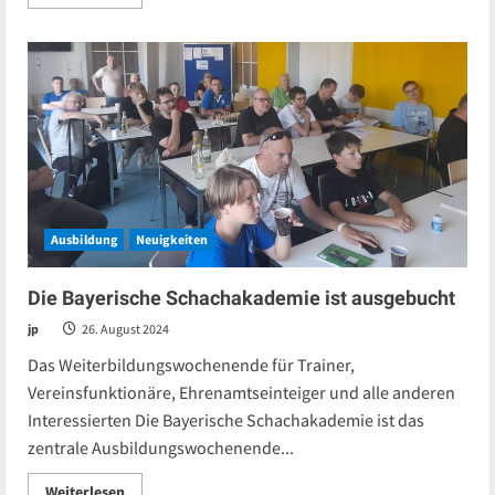
more
about
Von
Mittelalter
bis
Künstliche
Intelligenz
–
so
war
die
Bayerische
Schachakademie
2024
Ausbildung
Neuigkeiten
Die Bayerische Schachakademie ist ausgebucht
jp
26. August 2024
Das Weiterbildungswochenende für Trainer,
Vereinsfunktionäre, Ehrenamtseinteiger und alle anderen
Interessierten Die Bayerische Schachakademie ist das
zentrale Ausbildungswochenende...
Read
Weiterlesen