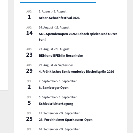
1. August
-
9. August
AUG.
1
Arber-Schachfestival 2026
14. August
-
16. August
AUG.
14
SGL-Spendenopen 2026: Schach spielen und Gutes
tun!
23. August
-
29. August
AUG.
23
BEM und BFEM in Rosenheim
29. August
-
6. September
AUG.
29
4. Fränkisches Seniorenderby Bischofsgrün 2026
2. September
-
6. September
SEP.
2
8. Bamberger Open
5. September
-
6. September
SEP.
5
Schiedsrichtertagung
25. September
-
27. September
SEP.
25
23. Forchheimer Sparkassen-Open
26. September
-
27. September
SEP.