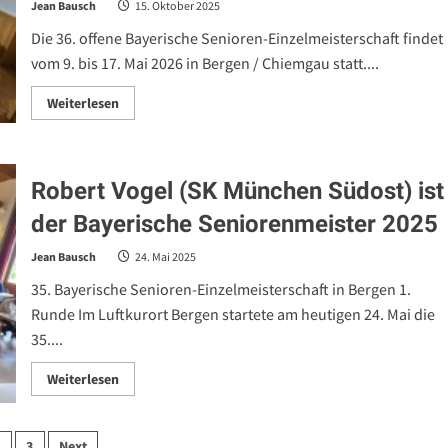
Jean Bausch
15. Oktober 2025
Die 36. offene Bayerische Senioren-Einzelmeisterschaft findet
vom 9. bis 17. Mai 2026 in Bergen / Chiemgau statt....
Read
Weiterlesen
more
about
36.
offene
Bayerische
Robert Vogel (SK München Südost) ist
Senioren-
Einzelmeisterschaft
2026
der Bayerische Seniorenmeister 2025
–
Ausschreibung
Jean Bausch
24. Mai 2025
35. Bayerische Senioren-Einzelmeisterschaft in Bergen 1.
Runde Im Luftkurort Bergen startete am heutigen 24. Mai die
35....
Read
Weiterlesen
more
about
Robert
Vogel
2
3
Next