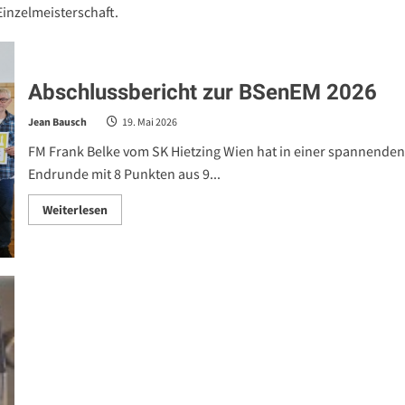
inzelmeisterschaft.
Abschlussbericht zur BSenEM 2026
Jean Bausch
19. Mai 2026
FM Frank Belke vom SK Hietzing Wien hat in einer spannenden
Endrunde mit 8 Punkten aus 9...
Read
Weiterlesen
more
about
Abschlussbericht
zur
BSenEM
2026