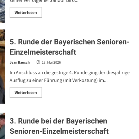
Read
Weiterlesen
more
about
6.
Runde
der
Bayerischen
5. Runde der Bayerischen Senioren-
Senioren-
Einzelmeisterschaft
Einzelmeisterschaft
Jean Bausch
13. Mai 2026
Im Anschluss an die gestrige 4. Runde ging der diesjährige
Ausflug zu einer Führung (mit Verkostung) im...
Read
Weiterlesen
more
about
5.
Runde
der
Bayerischen
3. Runde bei der Bayerischen
Senioren-
Einzelmeisterschaft
Senioren-Einzelmeisterschaft