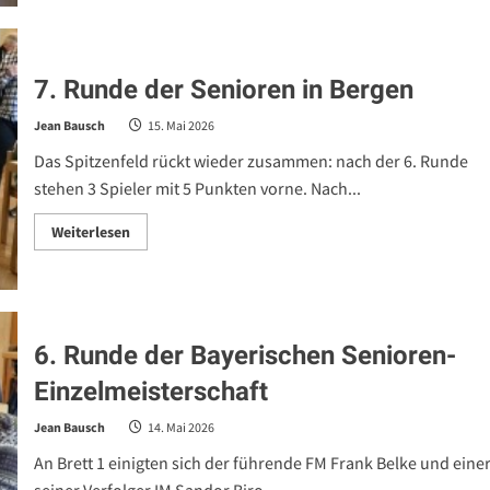
7. Runde der Senioren in Bergen
Jean Bausch
15. Mai 2026
Das Spitzenfeld rückt wieder zusammen: nach der 6. Runde
stehen 3 Spieler mit 5 Punkten vorne. Nach...
Read
Weiterlesen
more
about
7.
Runde
der
Senioren
in
6. Runde der Bayerischen Senioren-
Bergen
Einzelmeisterschaft
Jean Bausch
14. Mai 2026
An Brett 1 einigten sich der führende FM Frank Belke und eine
seiner Verfolger IM Sandor Biro...