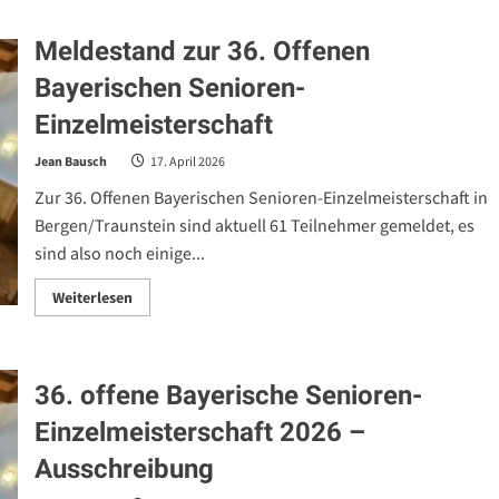
Offene
Bayerische
Meldestand zur 36. Offenen
Senioren-
Einzelmeisterschaft
gestartet
Bayerischen Senioren-
Einzelmeisterschaft
Jean Bausch
17. April 2026
Zur 36. Offenen Bayerischen Senioren-Einzelmeisterschaft in
Bergen/Traunstein sind aktuell 61 Teilnehmer gemeldet, es
sind also noch einige...
Read
Weiterlesen
more
about
Meldestand
zur
36.
36. offene Bayerische Senioren-
Offenen
Bayerischen
Senioren-
Einzelmeisterschaft 2026 –
Einzelmeisterschaft
Ausschreibung