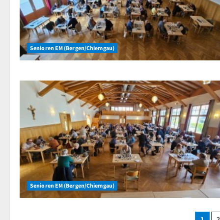
Senioren EM (Bergen/Chiemgau)
Senioren EM (Bergen/Chiemgau)
1