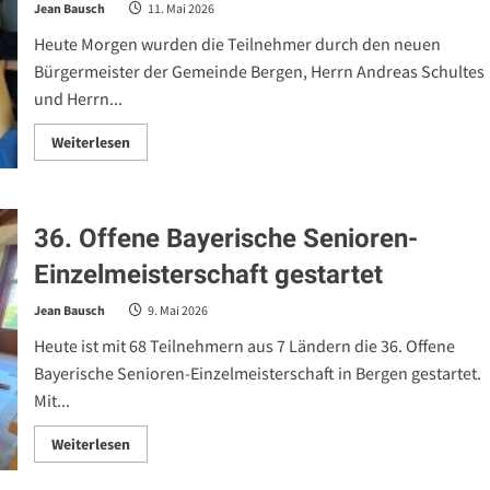
Jean Bausch
11. Mai 2026
Heute Morgen wurden die Teilnehmer durch den neuen
Bürgermeister der Gemeinde Bergen, Herrn Andreas Schultes
und Herrn...
Read
Weiterlesen
more
about
3.
Runde
bei
36. Offene Bayerische Senioren-
der
Bayerischen
Senioren-
Einzelmeisterschaft gestartet
Einzelmeisterschaft
Jean Bausch
9. Mai 2026
Heute ist mit 68 Teilnehmern aus 7 Ländern die 36. Offene
Bayerische Senioren-Einzelmeisterschaft in Bergen gestartet.
Mit...
Read
Weiterlesen
more
about
36.