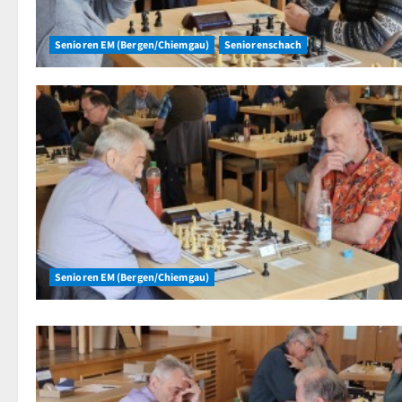
Senioren EM (Bergen/Chiemgau)
Seniorenschach
Senioren EM (Bergen/Chiemgau)