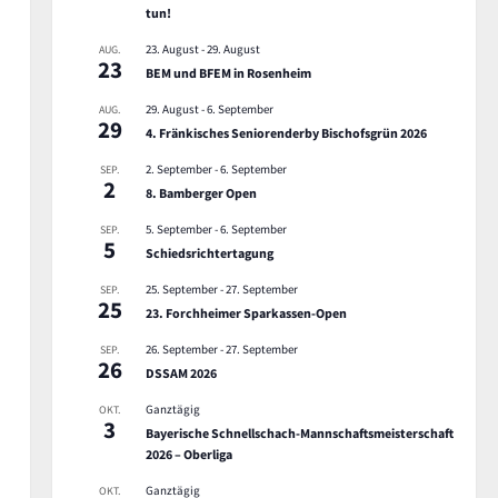
tun!
23. August
-
29. August
AUG.
23
BEM und BFEM in Rosenheim
29. August
-
6. September
AUG.
29
4. Fränkisches Seniorenderby Bischofsgrün 2026
2. September
-
6. September
SEP.
2
8. Bamberger Open
5. September
-
6. September
SEP.
5
Schiedsrichtertagung
25. September
-
27. September
SEP.
25
23. Forchheimer Sparkassen-Open
26. September
-
27. September
SEP.
26
DSSAM 2026
Ganztägig
OKT.
3
Bayerische Schnellschach-Mannschaftsmeisterschaft
2026 – Oberliga
Ganztägig
OKT.