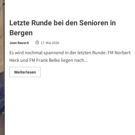
Letzte Runde bei den Senioren in
Bergen
Jean Bausch
17. Mai 2026
Es wird nochmal spannend in der letzten Runde: FM Norbert
Heck und FM Frank Belke liegen nach...
Read
Weiterlesen
more
about
Letzte
Runde
bei
den
Senioren
in
Bergen