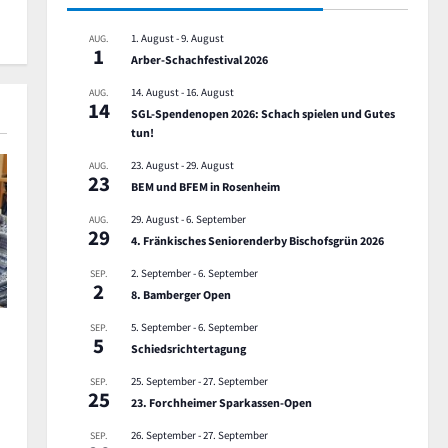
1. August
-
9. August
AUG.
1
Arber-Schachfestival 2026
14. August
-
16. August
AUG.
14
SGL-Spendenopen 2026: Schach spielen und Gutes
tun!
23. August
-
29. August
AUG.
23
BEM und BFEM in Rosenheim
29. August
-
6. September
AUG.
29
4. Fränkisches Seniorenderby Bischofsgrün 2026
2. September
-
6. September
SEP.
2
8. Bamberger Open
5. September
-
6. September
SEP.
5
Schiedsrichtertagung
25. September
-
27. September
SEP.
25
23. Forchheimer Sparkassen-Open
26. September
-
27. September
SEP.