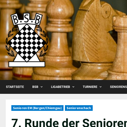
Skip
to
content
STARTSEITE
BSB
LIGABETRIEB
TURNIERE
SENIOREN
Senioren EM (Bergen/Chiemgau)
Seniorenschach
7. Runde der Seniore