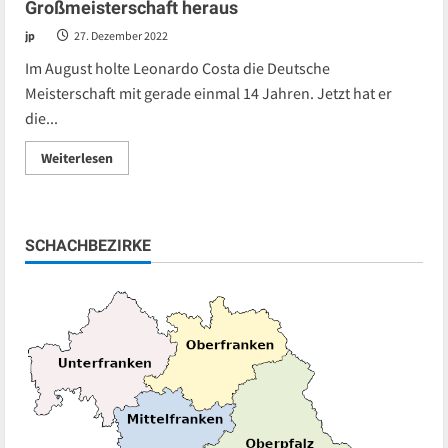
Großmeisterschaft heraus
jp
27. Dezember 2022
Im August holte Leonardo Costa die Deutsche
Meisterschaft mit gerade einmal 14 Jahren. Jetzt hat er
die...
Read
Weiterlesen
more
about
Leonardo
Costa
fordert
die
SCHACHBEZIRKE
Augsburger
Großmeisterschaft
heraus