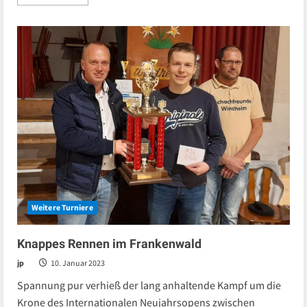
more
about
Senioren:
Ü65/Nestorencup
im
Spessart
2024
–
dieses
Jahr
November
künftig
Ende
September
Weitere Turniere
Knappes Rennen im Frankenwald
jp
10. Januar 2023
Spannung pur verhieß der lang anhaltende Kampf um die
Krone des Internationalen Neujahrsopens zwischen