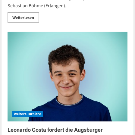
Sebastian Böhme (Erlangen)...
Read
Weiterlesen
more
about
Knappes
Rennen
im
Frankenwald
Weitere Turniere
Leonardo Costa fordert die Augsburger