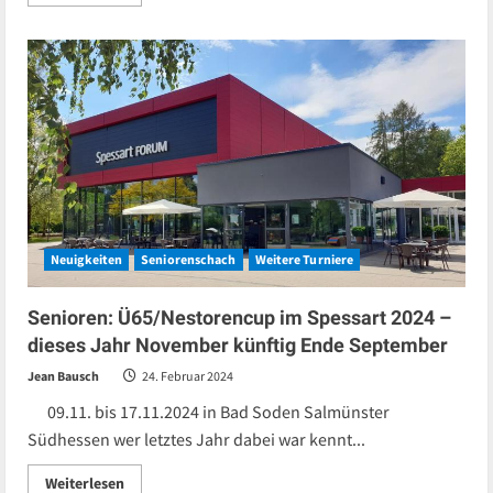
more
about
DEM:
Doppelsieg
für
FM
Jana
Schneider
und
GM
Leonardo
Costa
Neuigkeiten
Seniorenschach
Weitere Turniere
Senioren: Ü65/Nestorencup im Spessart 2024 –
dieses Jahr November künftig Ende September
Jean Bausch
24. Februar 2024
09.11. bis 17.11.2024 in Bad Soden Salmünster
Südhessen wer letztes Jahr dabei war kennt...
Read
Weiterlesen