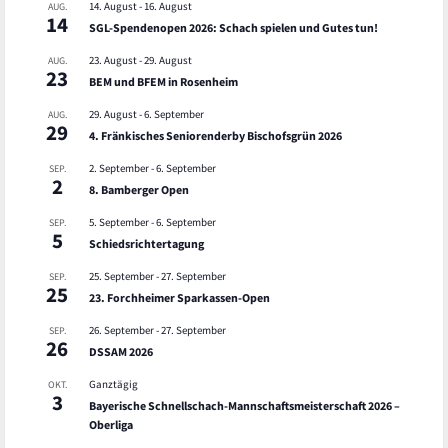
14. August
-
16. August
AUG.
14
SGL-Spendenopen 2026: Schach spielen und Gutes tun!
23. August
-
29. August
AUG.
23
BEM und BFEM in Rosenheim
29. August
-
6. September
AUG.
29
4. Fränkisches Seniorenderby Bischofsgrün 2026
2. September
-
6. September
SEP.
2
8. Bamberger Open
5. September
-
6. September
SEP.
5
Schiedsrichtertagung
25. September
-
27. September
SEP.
25
23. Forchheimer Sparkassen-Open
26. September
-
27. September
SEP.
26
DSSAM 2026
Ganztägig
OKT.
3
Bayerische Schnellschach-Mannschaftsmeisterschaft 2026 –
Oberliga