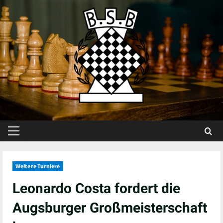
Skip
to
content
Primary
Menu
Weitere Turniere
Leonardo Costa fordert die
Augsburger Großmeisterschaft