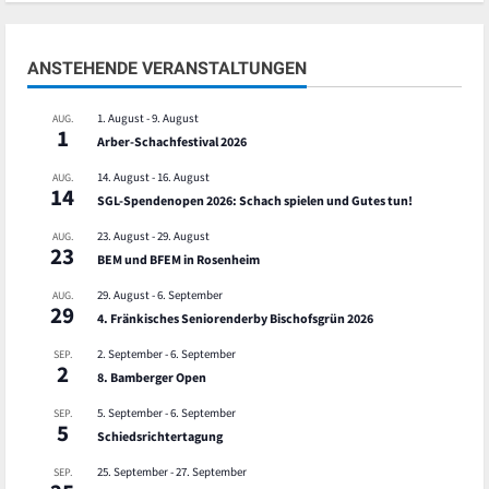
ANSTEHENDE VERANSTALTUNGEN
1. August
-
9. August
AUG.
1
Arber-Schachfestival 2026
14. August
-
16. August
AUG.
14
SGL-Spendenopen 2026: Schach spielen und Gutes tun!
23. August
-
29. August
AUG.
23
BEM und BFEM in Rosenheim
29. August
-
6. September
AUG.
29
4. Fränkisches Seniorenderby Bischofsgrün 2026
2. September
-
6. September
SEP.
2
8. Bamberger Open
5. September
-
6. September
SEP.
5
Schiedsrichtertagung
25. September
-
27. September
SEP.