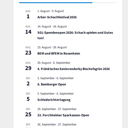
1. August
-
9. August
AUG.
1
Arber-Schachfestival 2026
14. August
-
16. August
AUG.
14
SGL-Spendenopen 2026: Schach spielen und Gutes
tun!
23. August
-
29. August
AUG.
23
BEM und BFEM in Rosenheim
29. August
-
6. September
AUG.
29
4. Fränkisches Seniorenderby Bischofsgrün 2026
2. September
-
6. September
SEP.
2
8. Bamberger Open
5. September
-
6. September
SEP.
5
Schiedsrichtertagung
25. September
-
27. September
SEP.
25
23. Forchheimer Sparkassen-Open
26. September
-
27. September
SEP.