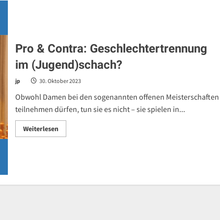
Pro & Contra: Geschlechtertrennung
im (Jugend)schach?
jp
30. Oktober 2023
Obwohl Damen bei den sogenannten offenen Meisterschaften
teilnehmen dürfen, tun sie es nicht – sie spielen in...
Read
Weiterlesen
more
about
Pro
&
Contra:
Geschlechtertrennung
im
(Jugend)schach?