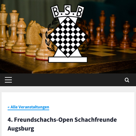
Skip
to
content
Primary
Menu
« Alle Veranstaltungen
4. Freundschachs-Open Schachfreunde
Augsburg