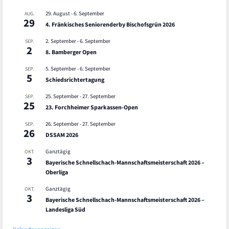
29. August
-
6. September
AUG.
29
4. Fränkisches Seniorenderby Bischofsgrün 2026
2. September
-
6. September
SEP.
2
8. Bamberger Open
5. September
-
6. September
SEP.
5
Schiedsrichtertagung
25. September
-
27. September
SEP.
25
23. Forchheimer Sparkassen-Open
26. September
-
27. September
SEP.
26
DSSAM 2026
Ganztägig
OKT.
3
Bayerische Schnellschach-Mannschaftsmeisterschaft 2026 –
Oberliga
Ganztägig
OKT.
3
Bayerische Schnellschach-Mannschaftsmeisterschaft 2026 –
Landesliga Süd