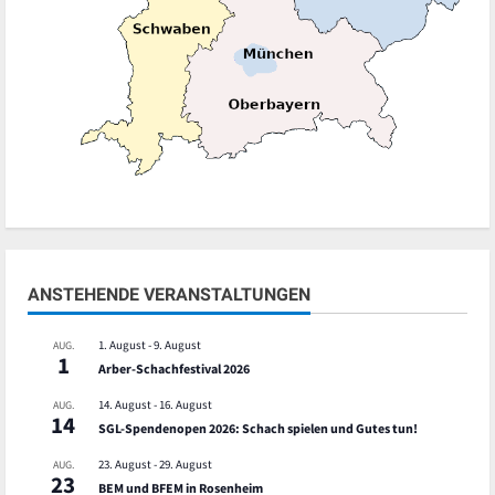
ANSTEHENDE VERANSTALTUNGEN
1. August
-
9. August
AUG.
1
Arber-Schachfestival 2026
14. August
-
16. August
AUG.
14
SGL-Spendenopen 2026: Schach spielen und Gutes tun!
23. August
-
29. August
AUG.
23
BEM und BFEM in Rosenheim