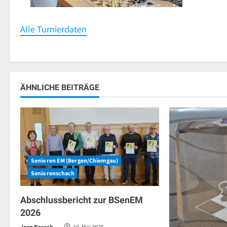
Alle Turnierdaten
ÄHNLICHE BEITRÄGE
Senioren EM (Bergen/Chiemgau)
Seniorenschach
Abschlussbericht zur BSenEM
2026
Jean Bausch
19. Mai 2026