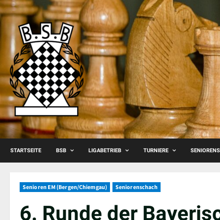
Skip
to
content
STARTSEITE
BSB
LIGABETRIEB
TURNIERE
SENIOREN
Senioren EM (Bergen/Chiemgau)
Seniorenschach
6. Runde der Bayeris