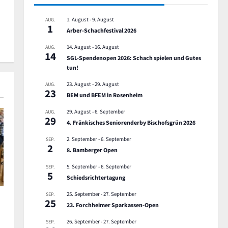
1. August
-
9. August
AUG.
1
Arber-Schachfestival 2026
14. August
-
16. August
AUG.
14
SGL-Spendenopen 2026: Schach spielen und Gutes
tun!
23. August
-
29. August
AUG.
23
BEM und BFEM in Rosenheim
29. August
-
6. September
AUG.
29
4. Fränkisches Seniorenderby Bischofsgrün 2026
2. September
-
6. September
SEP.
2
8. Bamberger Open
5. September
-
6. September
SEP.
5
Schiedsrichtertagung
25. September
-
27. September
SEP.
25
23. Forchheimer Sparkassen-Open
26. September
-
27. September
SEP.