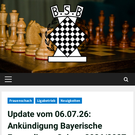
Skip
to
content
Primary
Menu
Frauenschach
Ligabetrieb
Neuigkeiten
Update vom 06.07.26:
Ankündigung Bayerische