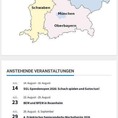
ANSTEHENDE VERANSTALTUNGEN
14. August
-
16. August
AUG.
14
SGL-Spendenopen 2026: Schach spielen und Gutes tun!
23. August
-
29. August
AUG.
23
BEM und BFEM in Rosenheim
29. August
-
6. September
AUG.
29
4. Fränkisches Seniorenderby Bischofsgrün 2026