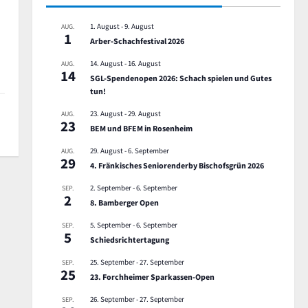
1. August
-
9. August
AUG.
1
Arber-Schachfestival 2026
14. August
-
16. August
AUG.
14
SGL-Spendenopen 2026: Schach spielen und Gutes
tun!
23. August
-
29. August
AUG.
23
BEM und BFEM in Rosenheim
29. August
-
6. September
AUG.
29
4. Fränkisches Seniorenderby Bischofsgrün 2026
2. September
-
6. September
SEP.
2
8. Bamberger Open
5. September
-
6. September
SEP.
5
Schiedsrichtertagung
25. September
-
27. September
SEP.
25
23. Forchheimer Sparkassen-Open
26. September
-
27. September
SEP.