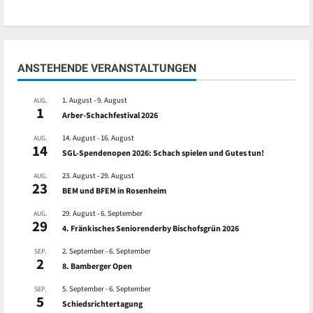
ANSTEHENDE VERANSTALTUNGEN
1. August
-
9. August
AUG.
1
Arber-Schachfestival 2026
14. August
-
16. August
AUG.
14
SGL-Spendenopen 2026: Schach spielen und Gutes tun!
23. August
-
29. August
AUG.
23
BEM und BFEM in Rosenheim
29. August
-
6. September
AUG.
29
4. Fränkisches Seniorenderby Bischofsgrün 2026
2. September
-
6. September
SEP.
2
8. Bamberger Open
5. September
-
6. September
SEP.
5
Schiedsrichtertagung