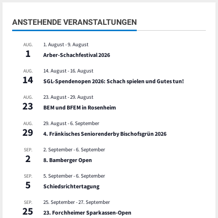
ANSTEHENDE VERANSTALTUNGEN
1. August
-
9. August
AUG.
1
Arber-Schachfestival 2026
14. August
-
16. August
AUG.
14
SGL-Spendenopen 2026: Schach spielen und Gutes tun!
23. August
-
29. August
AUG.
23
BEM und BFEM in Rosenheim
29. August
-
6. September
AUG.
29
4. Fränkisches Seniorenderby Bischofsgrün 2026
2. September
-
6. September
SEP.
2
8. Bamberger Open
5. September
-
6. September
SEP.
5
Schiedsrichtertagung
25. September
-
27. September
SEP.
25
23. Forchheimer Sparkassen-Open