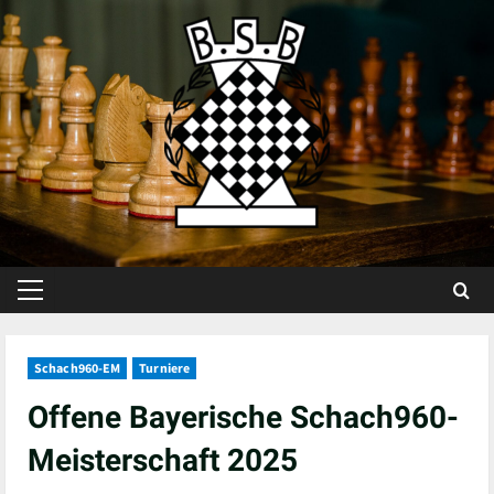
Skip
to
content
Primary
Menu
Schach960-EM
Turniere
Offene Bayerische Schach960-
Meisterschaft 2025