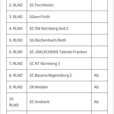
2. RLNO
SC Forchheim
3. RLNO
SGem Fürth
4. RLNO
SC SW Nürnberg Süd 2
5. RLNO
SG Büchenbach/Roth
6. RLNO
SC JÄKLECHEMIE Talente Franken
7. RLNO
SC NT Nürnberg 3
8. RLNO
SC Bavaria Regensburg 2
Ab
9. RLNO
SK Weiden
Ab
10.
SC Ansbach
Ab
RLNO