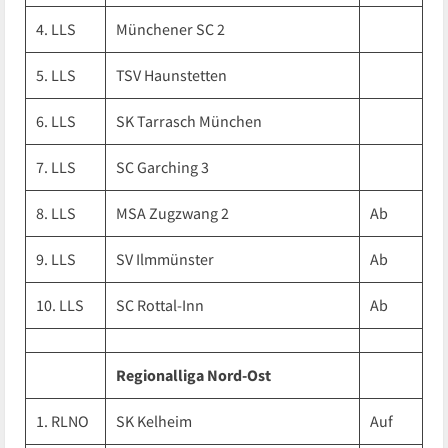
4. LLS
Münchener SC 2
5. LLS
TSV Haunstetten
6. LLS
SK Tarrasch München
7. LLS
SC Garching 3
8. LLS
MSA Zugzwang 2
Ab
9. LLS
SV Ilmmünster
Ab
10. LLS
SC Rottal-Inn
Ab
Regionalliga Nord-Ost
1. RLNO
SK Kelheim
Auf