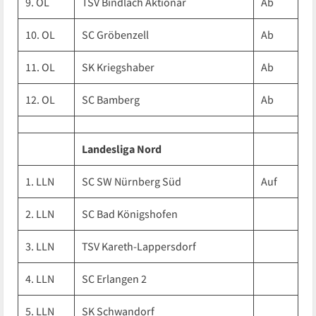
9. OL
TSV Bindlach Aktionär
Ab
10. OL
SC Gröbenzell
Ab
11. OL
SK Kriegshaber
Ab
12. OL
SC Bamberg
Ab
Landesliga Nord
1. LLN
SC SW Nürnberg Süd
Auf
2. LLN
SC Bad Königshofen
3. LLN
TSV Kareth-Lappersdorf
4. LLN
SC Erlangen 2
5. LLN
SK Schwandorf