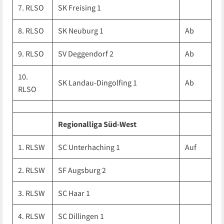
7. RLSO
SK Freising 1
8. RLSO
SK Neuburg 1
Ab
9. RLSO
SV Deggendorf 2
Ab
10.
SK Landau-Dingolfing 1
Ab
RLSO
Regionalliga Süd-West
1. RLSW
SC Unterhaching 1
Auf
2. RLSW
SF Augsburg 2
3. RLSW
SC Haar 1
4. RLSW
SC Dillingen 1