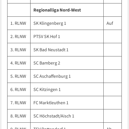
Regionalliga Nord-West
1. RLNW
SK Klingenberg 1
Auf
2. RLNW
PTSV SK Hof 1
3. RLNW
SK Bad Neustadt 1
4. RLNW
SC Bamberg 2
5. RLNW
SC Aschaffenburg 1
6. RLNW
SC Kitzingen 1
7. RLNW
FC Marktleuthen 1
8. RLNW
SC Höchstadt/Aisch 1