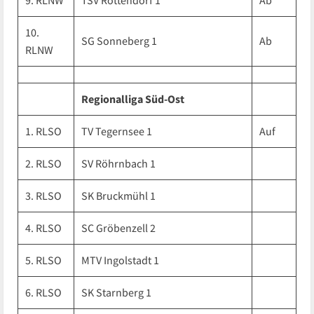
9. RLNW
TSV Rottendorf 1
Ab
10.
SG Sonneberg 1
Ab
RLNW
Regionalliga Süd-Ost
1. RLSO
TV Tegernsee 1
Auf
2. RLSO
SV Röhrnbach 1
3. RLSO
SK Bruckmühl 1
4. RLSO
SC Gröbenzell 2
5. RLSO
MTV Ingolstadt 1
6. RLSO
SK Starnberg 1