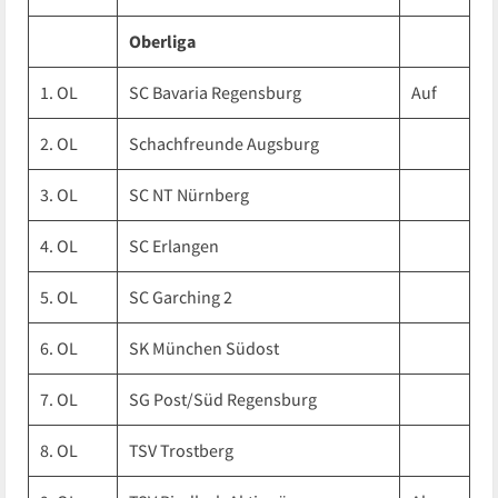
Oberliga
1. OL
SC Bavaria Regensburg
Auf
2. OL
Schachfreunde Augsburg
3. OL
SC NT Nürnberg
4. OL
SC Erlangen
5. OL
SC Garching 2
6. OL
SK München Südost
7. OL
SG Post/Süd Regensburg
8. OL
TSV Trostberg