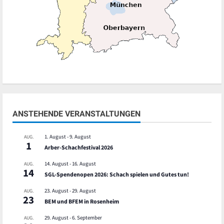
ANSTEHENDE VERANSTALTUNGEN
1. August
-
9. August
AUG.
1
Arber-Schachfestival 2026
14. August
-
16. August
AUG.
14
SGL-Spendenopen 2026: Schach spielen und Gutes tun!
23. August
-
29. August
AUG.
23
BEM und BFEM in Rosenheim
29. August
-
6. September
AUG.