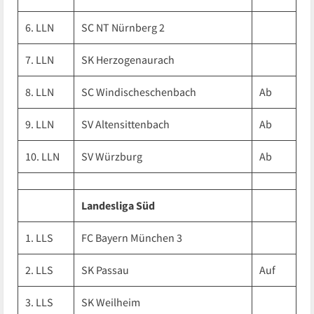
6. LLN
SC NT Nürnberg 2
7. LLN
SK Herzogenaurach
8. LLN
SC Windischeschenbach
Ab
9. LLN
SV Altensittenbach
Ab
10. LLN
SV Würzburg
Ab
Landesliga Süd
1. LLS
FC Bayern München 3
2. LLS
SK Passau
Auf
3. LLS
SK Weilheim