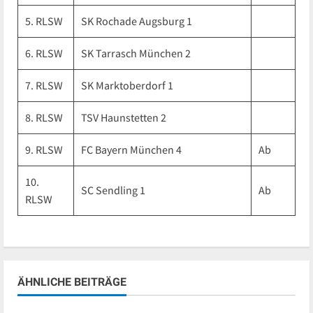
5. RLSW
SK Rochade Augsburg 1
6. RLSW
SK Tarrasch München 2
7. RLSW
SK Marktoberdorf 1
8. RLSW
TSV Haunstetten 2
9. RLSW
FC Bayern München 4
Ab
10.
SC Sendling 1
Ab
RLSW
ÄHNLICHE BEITRÄGE