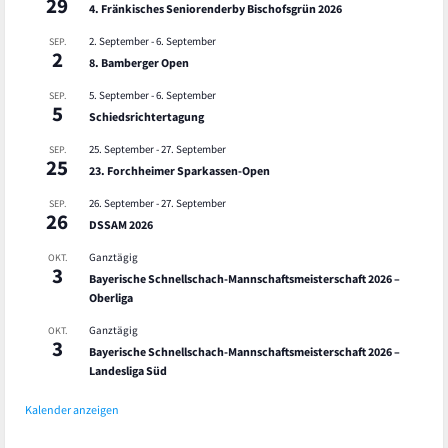
29
4. Fränkisches Seniorenderby Bischofsgrün 2026
2. September
-
6. September
SEP.
2
8. Bamberger Open
5. September
-
6. September
SEP.
5
Schiedsrichtertagung
25. September
-
27. September
SEP.
25
23. Forchheimer Sparkassen-Open
26. September
-
27. September
SEP.
26
DSSAM 2026
Ganztägig
OKT.
3
Bayerische Schnellschach-Mannschaftsmeisterschaft 2026 –
Oberliga
Ganztägig
OKT.
3
Bayerische Schnellschach-Mannschaftsmeisterschaft 2026 –
Landesliga Süd
Kalender anzeigen