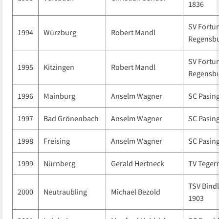
1836
SV Fortu
1994
Würzburg
Robert Mandl
Regensb
SV Fortu
1995
Kitzingen
Robert Mandl
Regensb
1996
Mainburg
Anselm Wagner
SC Pasin
1997
Bad Grönenbach
Anselm Wagner
SC Pasin
1998
Freising
Anselm Wagner
SC Pasin
1999
Nürnberg
Gerald Hertneck
TV Teger
TSV Bind
2000
Neutraubling
Michael Bezold
1903