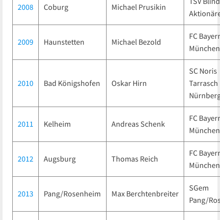
TSV Blind
2008
Coburg
Michael Prusikin
Aktionär
FC Bayer
2009
Haunstetten
Michael Bezold
München
SC Noris
2010
Bad Königshofen
Oskar Hirn
Tarrasch
Nürnber
FC Bayer
2011
Kelheim
Andreas Schenk
München
FC Bayer
2012
Augsburg
Thomas Reich
München
SGem
2013
Pang/Rosenheim
Max Berchtenbreiter
Pang/Ro