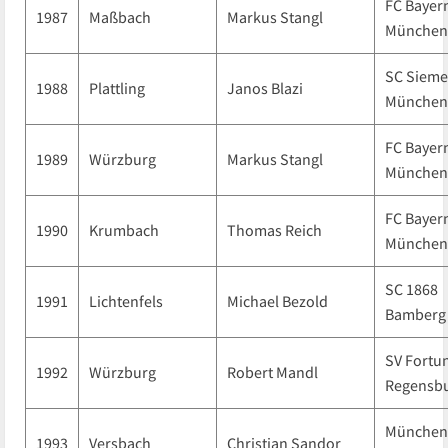
FC Bayer
1987
Maßbach
Markus Stangl
München
SC Siem
1988
Plattling
Janos Blazi
München
FC Bayer
1989
Würzburg
Markus Stangl
München
FC Bayer
1990
Krumbach
Thomas Reich
München
SC 1868
1991
Lichtenfels
Michael Bezold
Bamberg
SV Fortu
1992
Würzburg
Robert Mandl
Regensb
München
1993
Versbach
Christian Sandor