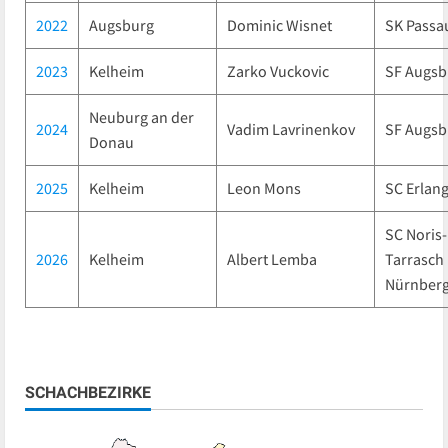
2022
Augsburg
Dominic Wisnet
SK Passa
2023
Kelheim
Zarko Vuckovic
SF Augsb
Neuburg an der
2024
Vadim Lavrinenkov
SF Augsb
Donau
2025
Kelheim
Leon Mons
SC Erlan
SC Noris-
2026
Kelheim
Albert Lemba
Tarrasch
Nürnber
SCHACHBEZIRKE