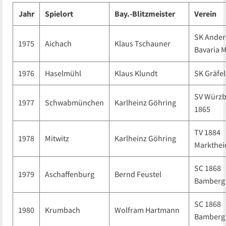
Jahr
Spielort
Bay.-Blitzmeister
Verein
SK Ander
1975
Aichach
Klaus Tschauner
Bavaria 
1976
Haselmühl
Klaus Klundt
SK Gräfel
SV Würz
1977
Schwabmünchen
Karlheinz Göhring
1865
TV 1884
1978
Mitwitz
Karlheinz Göhring
Markthei
SC 1868
1979
Aschaffenburg
Bernd Feustel
Bamberg
SC 1868
1980
Krumbach
Wolfram Hartmann
Bamberg