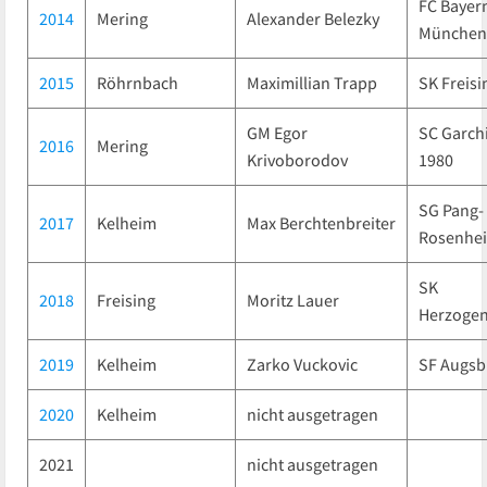
FC Bayer
2014
Mering
Alexander Belezky
München
2015
Röhrnbach
Maximillian Trapp
SK Freisi
GM Egor
SC Garch
2016
Mering
Krivoborodov
1980
SG Pang-
2017
Kelheim
Max Berchtenbreiter
Rosenhe
SK
2018
Freising
Moritz Lauer
Herzoge
2019
Kelheim
Zarko Vuckovic
SF Augsb
2020
Kelheim
nicht ausgetragen
2021
nicht ausgetragen