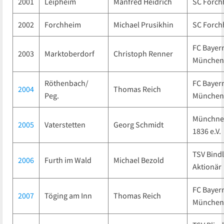
2001
Leipheim
Manfred Heidrich
SC Forch
2002
Forchheim
Michael Prusikhin
SC Forch
FC Bayer
2003
Marktoberdorf
Christoph Renner
München
Röthenbach/
FC Bayer
2004
Thomas Reich
Peg.
München
Münchne
2005
Vaterstetten
Georg Schmidt
1836 e.V.
TSV Bind
2006
Furth im Wald
Michael Bezold
Aktionär
FC Bayer
2007
Töging am Inn
Thomas Reich
München