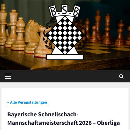
Skip
to
content
Primary
Menu
« Alle Veranstaltungen
Bayerische Schnellschach-
Mannschaftsmeisterschaft 2026 – Oberliga