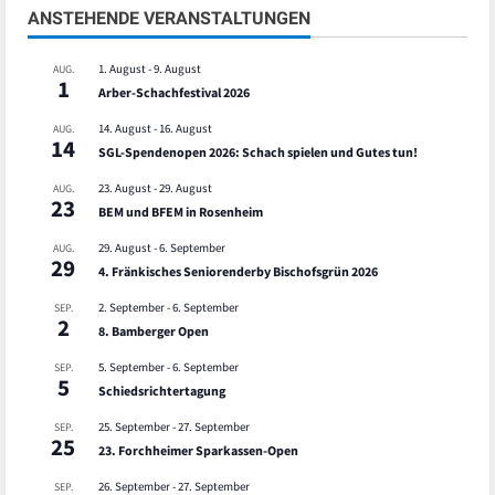
ANSTEHENDE VERANSTALTUNGEN
1. August
-
9. August
AUG.
1
Arber-Schachfestival 2026
14. August
-
16. August
AUG.
14
SGL-Spendenopen 2026: Schach spielen und Gutes tun!
23. August
-
29. August
AUG.
23
BEM und BFEM in Rosenheim
29. August
-
6. September
AUG.
29
4. Fränkisches Seniorenderby Bischofsgrün 2026
2. September
-
6. September
SEP.
2
8. Bamberger Open
5. September
-
6. September
SEP.
5
Schiedsrichtertagung
25. September
-
27. September
SEP.
25
23. Forchheimer Sparkassen-Open
26. September
-
27. September
SEP.