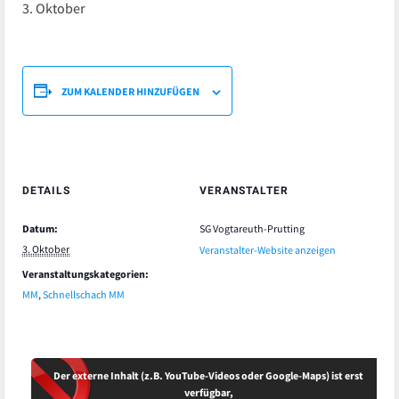
3. Oktober
ZUM KALENDER HINZUFÜGEN
DETAILS
VERANSTALTER
Datum:
SG Vogtareuth-Prutting
3. Oktober
Veranstalter-Website anzeigen
Veranstaltungskategorien:
MM
,
Schnellschach MM
Der externe Inhalt (z.B. YouTube-Videos oder Google-Maps) ist erst
verfügbar,