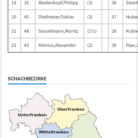
19
35
Biedenkopf,Philipp
(3)
38
Stein
20
45
Dietlmeier,Tobias
(3)
37
Huber
21
48
Sesselmann,Moritz
(2½)
28
Kräm
22
43
Mönius,Alexander
(2)
39
Paar,
SCHACHBEZIRKE