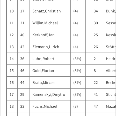
10
17
Schatz,Christian
(4)
34
Bunk
11
21
Willim,Michael
(4)
30
Sesse
12
40
Kerkhoff,Jan
(4)
25
Kessl
13
42
Ziemann,Ulrich
(4)
26
Stött
14
36
Luhn,Robert
(3½)
2
Heidr
15
46
Gold,Florian
(3½)
8
Alber
16
44
Bratu,Mircea
(3½)
22
Becke
17
29
Kamenskyi,Dmytro
(3½)
41
Stich
18
33
Fuchs,Michael
(3)
47
Mazat