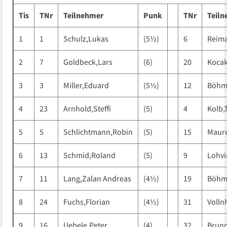
Tis
TNr
Teilnehmer
Punk
TNr
Teil
1
1
Schulz,Lukas
(5½)
6
Reima
2
7
Goldbeck,Lars
(6)
20
Kocak
3
3
Miller,Eduard
(5½)
12
Böhm
4
23
Arnhold,Steffi
(5)
4
Kolb,
5
5
Schlichtmann,Robin
(5)
15
Maur
6
13
Schmid,Roland
(5)
9
Lohvi
7
11
Lang,Zalan Andreas
(4½)
19
Böhm
8
24
Fuchs,Florian
(4½)
31
Volln
9
16
Uebele,Peter
(4)
32
Brunn