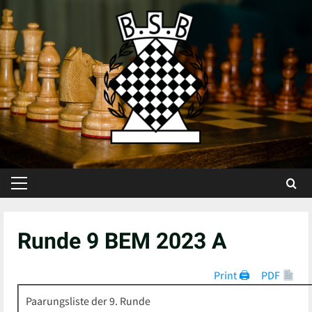
Skip
to
content
Primary
Menu
Runde 9 BEM 2023 A
Print 🖨
PDF
Paarungsliste der 9. Runde