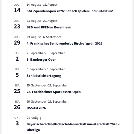
14. August
-
16. August
AUG.
14
SGL-Spendenopen 2026: Schach spielen und Gutes tun!
23. August
-
29. August
AUG.
23
BEM und BFEM in Rosenheim
29. August
-
6. September
AUG.
29
4. Fränkisches Seniorenderby Bischofsgrün 2026
2. September
-
6. September
SEP.
2
8. Bamberger Open
5. September
-
6. September
SEP.
5
Schiedsrichtertagung
25. September
-
27. September
SEP.
25
23. Forchheimer Sparkassen-Open
26. September
-
27. September
SEP.
26
DSSAM 2026
Ganztägig
OKT.
3
Bayerische Schnellschach-Mannschaftsmeisterschaft 2026 –
Oberliga