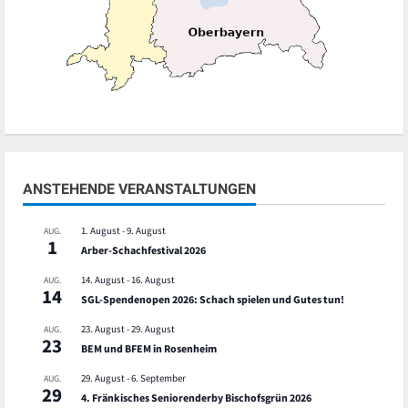
ANSTEHENDE VERANSTALTUNGEN
1. August
-
9. August
AUG.
1
Arber-Schachfestival 2026
14. August
-
16. August
AUG.
14
SGL-Spendenopen 2026: Schach spielen und Gutes tun!
23. August
-
29. August
AUG.
23
BEM und BFEM in Rosenheim
29. August
-
6. September
AUG.
29
4. Fränkisches Seniorenderby Bischofsgrün 2026