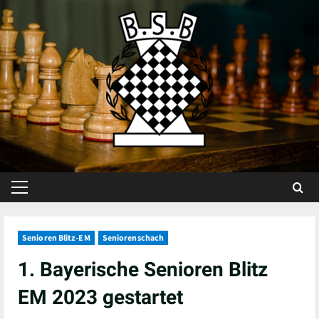
Skip
to
content
Primary
Menu
Senioren Blitz-EM
Seniorenschach
1. Bayerische Senioren Blitz
EM 2023 gestartet