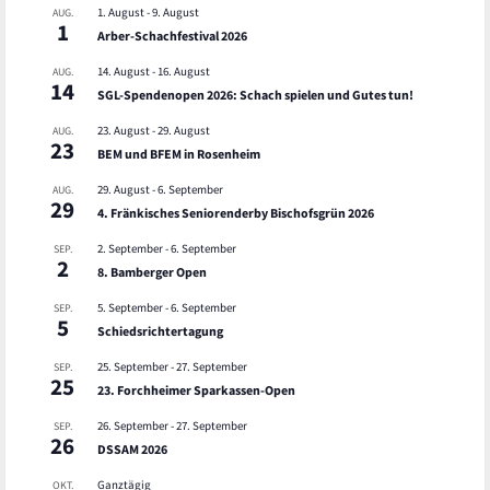
1. August
-
9. August
AUG.
1
Arber-Schachfestival 2026
14. August
-
16. August
AUG.
14
SGL-Spendenopen 2026: Schach spielen und Gutes tun!
23. August
-
29. August
AUG.
23
BEM und BFEM in Rosenheim
29. August
-
6. September
AUG.
29
4. Fränkisches Seniorenderby Bischofsgrün 2026
2. September
-
6. September
SEP.
2
8. Bamberger Open
5. September
-
6. September
SEP.
5
Schiedsrichtertagung
25. September
-
27. September
SEP.
25
23. Forchheimer Sparkassen-Open
26. September
-
27. September
SEP.
26
DSSAM 2026
Ganztägig
OKT.