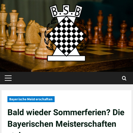
Skip
to
content
Primary
Menu
Bayerische Meisterschaften
Bald wieder Sommerferien? Die
Bayerischen Meisterschaften