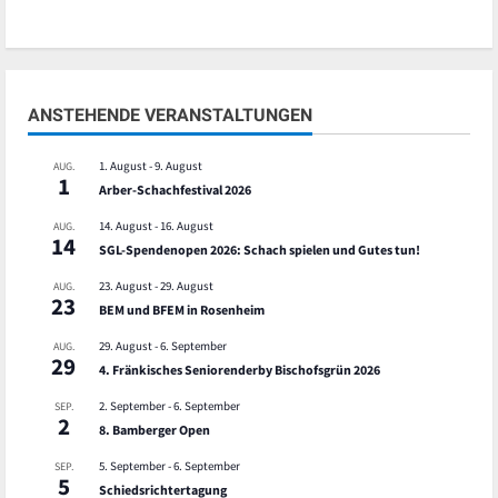
ANSTEHENDE VERANSTALTUNGEN
1. August
-
9. August
AUG.
1
Arber-Schachfestival 2026
14. August
-
16. August
AUG.
14
SGL-Spendenopen 2026: Schach spielen und Gutes tun!
23. August
-
29. August
AUG.
23
BEM und BFEM in Rosenheim
29. August
-
6. September
AUG.
29
4. Fränkisches Seniorenderby Bischofsgrün 2026
2. September
-
6. September
SEP.
2
8. Bamberger Open
5. September
-
6. September
SEP.
5
Schiedsrichtertagung