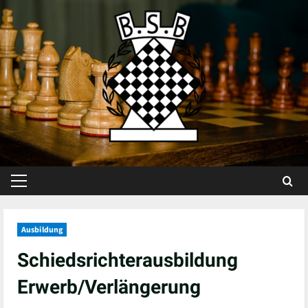
Skip
to
content
Primary
Menu
Ausbildung
Schiedsrichterausbildung
Erwerb/Verlängerung