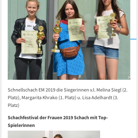
Schnellschach EM 2019 die Siegerinnen v.l. Melina Siegl (2.
Platz), Margarita Khrako (1. Platz) u. Lisa Adelhardt (3.
Platz)
Schachfestival der Frauen 2019 Schach mit Top-
Spielerinnen