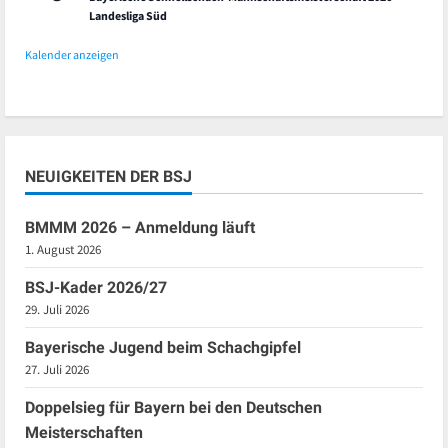
Landesliga Süd
Kalender anzeigen
NEUIGKEITEN DER BSJ
BMMM 2026 – Anmeldung läuft
1. August 2026
BSJ-Kader 2026/27
29. Juli 2026
Bayerische Jugend beim Schachgipfel
27. Juli 2026
Doppelsieg für Bayern bei den Deutschen
Meisterschaften