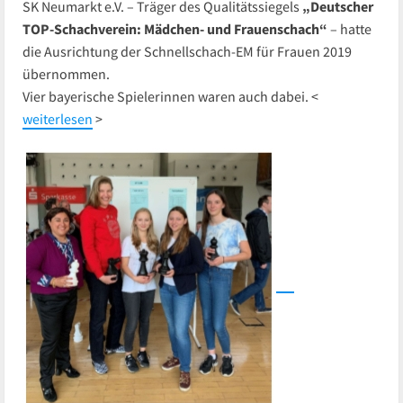
SK Neumarkt e.V. – Träger des Qualitätssiegels
„Deutscher
TOP-Schachverein: Mädchen- und Frauenschach“
– hatte
die Ausrichtung der Schnellschach-EM für Frauen 2019
übernommen.
Vier bayerische Spielerinnen waren auch dabei. <
weiterlesen
>