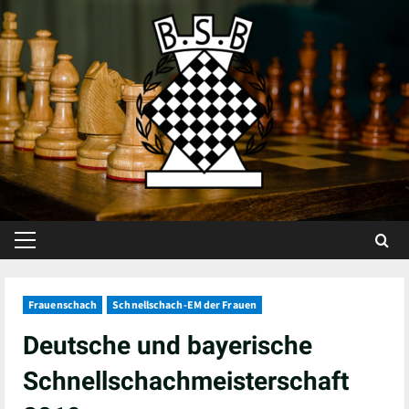
Skip
to
content
Primary
Menu
Frauenschach
Schnellschach-EM der Frauen
Deutsche und bayerische
Schnellschachmeisterschaft