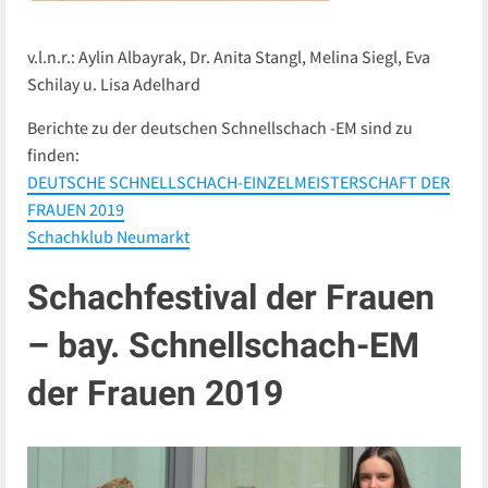
v.l.n.r.: Aylin Albayrak, Dr. Anita Stangl, Melina Siegl, Eva
Schilay u. Lisa Adelhard
Berichte zu der deutschen Schnellschach -EM sind zu
finden:
DEUTSCHE SCHNELLSCHACH-EINZELMEISTERSCHAFT DER
FRAUEN 2019
Schachklub Neumarkt
Schachfestival der Frauen
– bay. Schnellschach-EM
der Frauen 2019