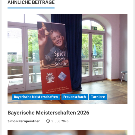
ÄHNLICHE BEITRÄGE
Bayerische Meisterschaften
Frauenschach
Turniere
Bayerische Meisterschaften 2026
Simon Pernpeintner
9. Juli 2026