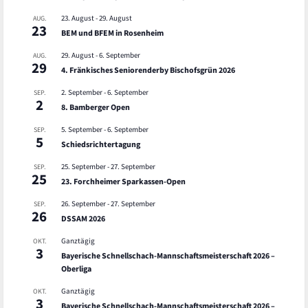
23. August
-
29. August
AUG.
23
BEM und BFEM in Rosenheim
29. August
-
6. September
AUG.
29
4. Fränkisches Seniorenderby Bischofsgrün 2026
2. September
-
6. September
SEP.
2
8. Bamberger Open
5. September
-
6. September
SEP.
5
Schiedsrichtertagung
25. September
-
27. September
SEP.
25
23. Forchheimer Sparkassen-Open
26. September
-
27. September
SEP.
26
DSSAM 2026
Ganztägig
OKT.
3
Bayerische Schnellschach-Mannschaftsmeisterschaft 2026 –
Oberliga
Ganztägig
OKT.
3
Bayerische Schnellschach-Mannschaftsmeisterschaft 2026 –