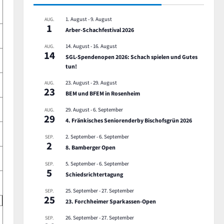
1. August
-
9. August
AUG.
1
Arber-Schachfestival 2026
14. August
-
16. August
AUG.
14
SGL-Spendenopen 2026: Schach spielen und Gutes
tun!
23. August
-
29. August
AUG.
23
BEM und BFEM in Rosenheim
29. August
-
6. September
AUG.
29
4. Fränkisches Seniorenderby Bischofsgrün 2026
2. September
-
6. September
SEP.
2
8. Bamberger Open
5. September
-
6. September
SEP.
5
Schiedsrichtertagung
25. September
-
27. September
SEP.
25
23. Forchheimer Sparkassen-Open
26. September
-
27. September
SEP.