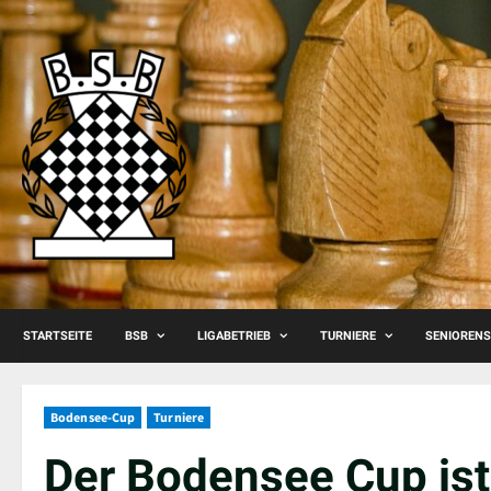
Skip
to
content
STARTSEITE
BSB
LIGABETRIEB
TURNIERE
SENIOREN
Bodensee-Cup
Turniere
Der Bodensee Cup ist 