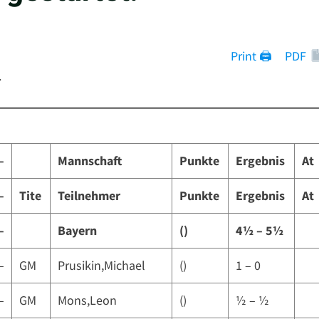
Print 🖨
PDF
.
–
Mannschaft
Punkte
Ergebnis
At
–
Tite
Teilnehmer
Punkte
Ergebnis
At
–
Bayern
()
4½ – 5½
–
GM
Prusikin,Michael
()
1 – 0
–
GM
Mons,Leon
()
½ – ½