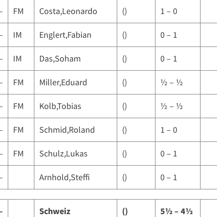
–
FM
Costa,Leonardo
()
1 – 0
–
IM
Englert,Fabian
()
0 – 1
–
IM
Das,Soham
()
0 – 1
–
FM
Miller,Eduard
()
½ – ½
–
FM
Kolb,Tobias
()
½ – ½
–
FM
Schmid,Roland
()
1 – 0
–
FM
Schulz,Lukas
()
0 – 1
–
Arnhold,Steffi
()
0 – 1
–
Schweiz
()
5½ – 4½