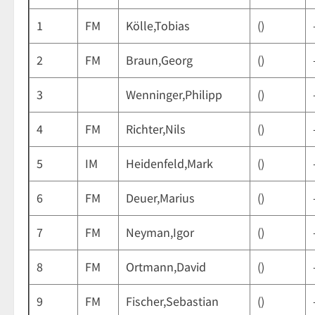
1
FM
Kölle,Tobias
()
2
FM
Braun,Georg
()
3
Wenninger,Philipp
()
4
FM
Richter,Nils
()
5
IM
Heidenfeld,Mark
()
6
FM
Deuer,Marius
()
7
FM
Neyman,Igor
()
8
FM
Ortmann,David
()
9
FM
Fischer,Sebastian
()