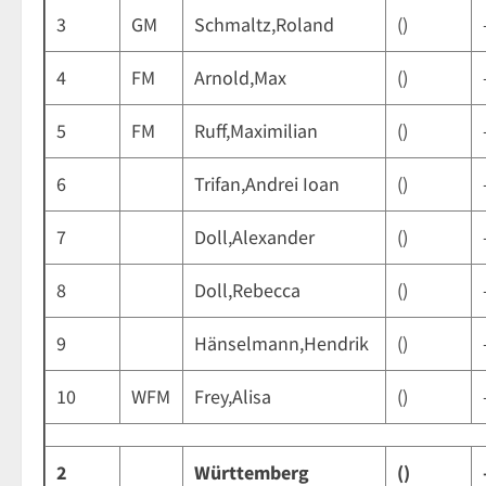
3
GM
Schmaltz,Roland
()
4
FM
Arnold,Max
()
5
FM
Ruff,Maximilian
()
6
Trifan,Andrei Ioan
()
7
Doll,Alexander
()
8
Doll,Rebecca
()
9
Hänselmann,Hendrik
()
10
WFM
Frey,Alisa
()
2
Württemberg
()