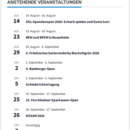
ANSTEHENDE VERANSTALTUNGEN
14. August
-
16. August
AUG.
14
SGL-Spendenopen 2026: Schach spielen und Gutes tun!
23. August
-
29. August
AUG.
23
BEM und BFEM in Rosenheim
29. August
-
6. September
AUG.
29
4. Fränkisches Seniorenderby Bischofsgrün 2026
2. September
-
6. September
SEP.
2
8. Bamberger Open
5. September
-
6. September
SEP.
5
Schiedsrichtertagung
25. September
-
27. September
SEP.
25
23. Forchheimer Sparkassen-Open
26. September
-
27. September
SEP.
26
DSSAM 2026
Ganztägig
OKT.