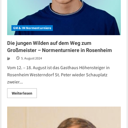
GM & IM Normenturniere
Die jungen Wilden auf dem Weg zum
Großmeister – Normenturniere in Rosenheim
jp
5. August 2024
Vom 12. – 18. August ist das Gasthaus Höhensteiger in
Rosenheim Westerndorf St. Peter wieder Schauplatz
zweier...
Read
Weiterlesen
more
about
Die
jungen
Wilden
auf
dem
Weg