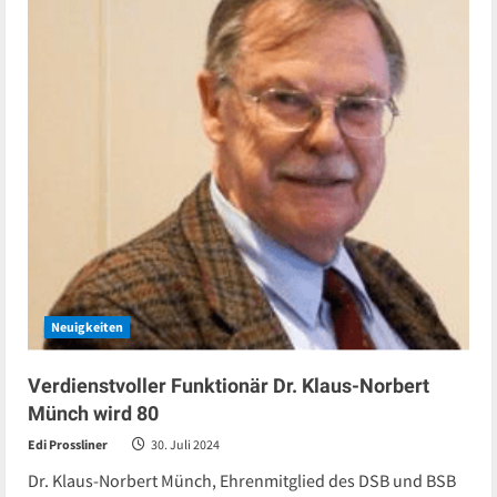
zum
Großmeister
–
Normenturniere
in
Rosenheim
Neuigkeiten
Verdienstvoller Funktionär Dr. Klaus-Norbert
Münch wird 80
Edi Prossliner
30. Juli 2024
Dr. Klaus-Norbert Münch, Ehrenmitglied des DSB und BSB