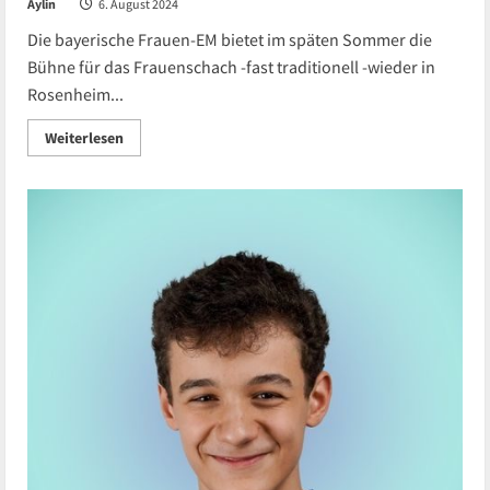
Aylin
6. August 2024
Die bayerische Frauen-EM bietet im späten Sommer die
Bühne für das Frauenschach -fast traditionell -wieder in
Rosenheim...
Read
Weiterlesen
more
about
Bayerische
Frauen
EM-
Teilnehmerliste