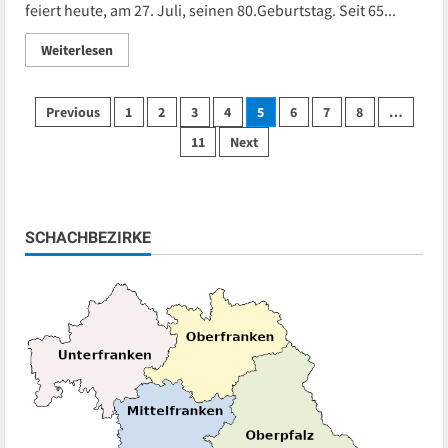
feiert heute, am 27. Juli, seinen 80.Geburtstag. Seit 65...
Read
Weiterlesen
more
about
Verdienstvoller
Funktionär
Seitennummerierung
Previous
1
2
3
4
5
6
7
8
…
Dr.
Klaus-
11
Next
Norbert
der
Münch
wird
80
Beiträge
SCHACHBEZIRKE