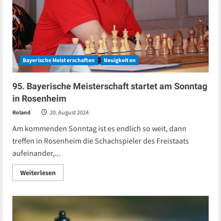
Bayerische Meisterschaften
Neuigkeiten
95. Bayerische Meisterschaft startet am Sonntag
in Rosenheim
Roland
20. August 2024
Am kommenden Sonntag ist es endlich so weit, dann
treffen in Rosenheim die Schachspieler des Freistaats
aufeinander,...
Read
Weiterlesen
more
about
95.
Bayerische
Meisterschaft
startet
am