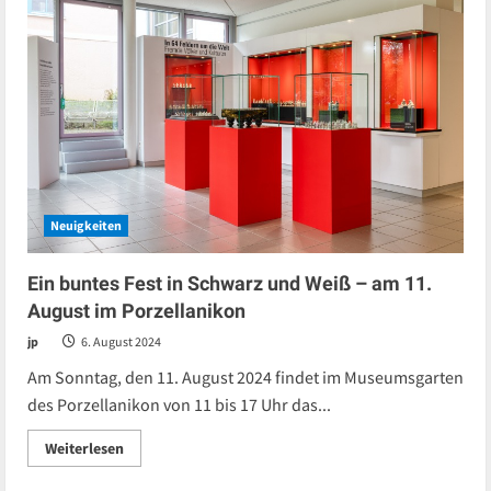
Neuigkeiten
Ein buntes Fest in Schwarz und Weiß – am 11.
August im Porzellanikon
jp
6. August 2024
Am Sonntag, den 11. August 2024 findet im Museumsgarten
des Porzellanikon von 11 bis 17 Uhr das...
Read
Weiterlesen
more
about