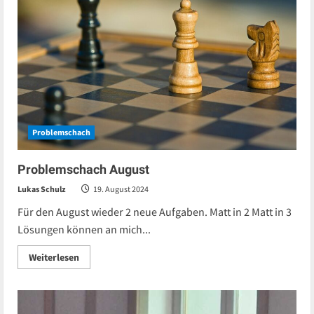
Sonntag
in
Rosenheim
Problemschach
Problemschach August
Lukas Schulz
19. August 2024
Für den August wieder 2 neue Aufgaben. Matt in 2 Matt in 3
Lösungen können an mich...
Read
Weiterlesen
more
about
Problemschach
August