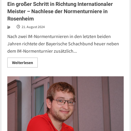
Ein großer Schritt in Richtung Internationaler
Meister – Nachlese der Normenturniere in
Rosenheim
jp
21. August 2024
Nach zwei IM-Normenturnieren in den letzten beiden
Jahren richtete der Bayerische Schachbund heuer neben
dem IM-Normenturnier zusätzlich...
Read
Weiterlesen
more
about
Ein
großer
Schritt
in
Richtung
Internationaler
Meister
–
Nachlese
der
Normenturniere
in
Rosenheim