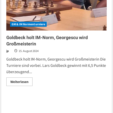
GM & IM Normenturniere
Goldbeck holt IM-Norm, Georgescu wird
Großmeisterin
jp
15. August 2024
Goldbeck holt IM-Norm, Georgescu wird Großmeisterin Die
Turniere sind vorbei. Lars Goldbeck gewinnt mit 6,5 Punkte
überzeugend...
Read
Weiterlesen
more
about
Goldbeck
holt
IM-
Norm,
Georgescu
wird