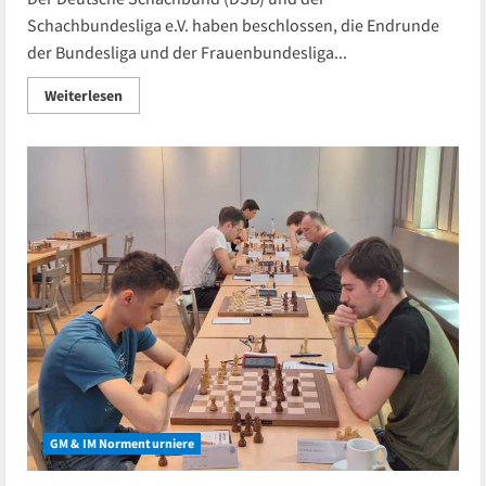
Schachbundesliga e.V. haben beschlossen, die Endrunde
der Bundesliga und der Frauenbundesliga...
Read
Weiterlesen
more
about
Bundesliga:
Die
Weltelite
kommt
nach
Deggendorf
GM & IM Normenturniere