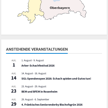
ANSTEHENDE VERANSTALTUNGEN
1. August
-
9. August
AUG.
1
Arber-Schachfestival 2026
14. August
-
16. August
AUG.
14
SGL-Spendenopen 2026: Schach spielen und Gutes tun!
23. August
-
29. August
AUG.
23
BEM und BFEM in Rosenheim
29. August
-
6. September
AUG.
29
4. Fränkisches Seniorenderby Bischofsgrün 2026