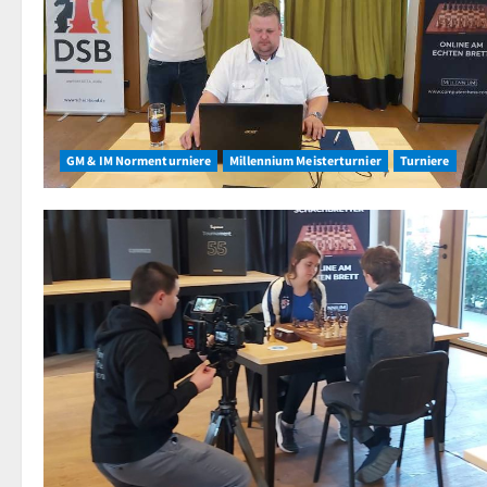
GM & IM Normenturniere
Millennium Meisterturnier
Turniere