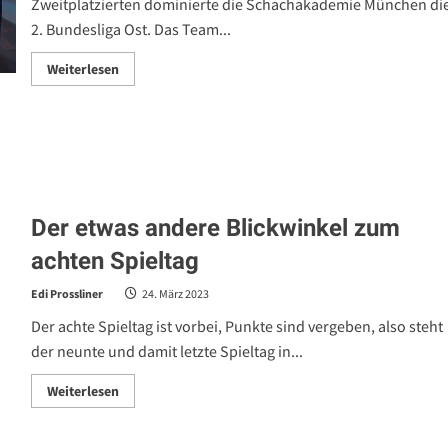
Zweitplatzierten dominierte die Schachakademie München di
2. Bundesliga Ost. Das Team...
Read
Weiterlesen
more
about
MSA
Zugzwang
gewinnt
die
2.
Bundesliga
und
steigt
ins
Der etwas andere Blickwinkel zum
Königshaus
auf
achten Spieltag
–
MünchenTV
berichtet
Edi Prossliner
24. März 2023
Der achte Spieltag ist vorbei, Punkte sind vergeben, also steht
der neunte und damit letzte Spieltag in...
Read
Weiterlesen
more
about
Der
etwas