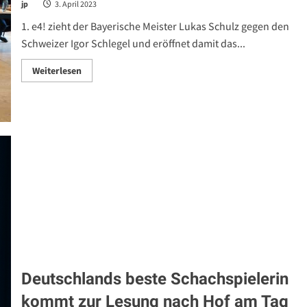
jp
3. April 2023
1. e4! zieht der Bayerische Meister Lukas Schulz gegen den
Schweizer Igor Schlegel und eröffnet damit das...
Read
Weiterlesen
more
about
Anpfiff!
Millennium
Meisterturnier
gestartet
Deutschlands beste Schachspielerin
kommt zur Lesung nach Hof am Tag