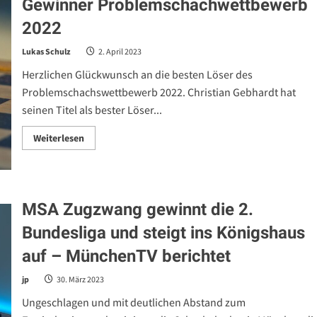
Gewinner Problemschachwettbewerb
2022
Lukas Schulz
2. April 2023
Herzlichen Glückwunsch an die besten Löser des
Problemschachswettbewerb 2022. Christian Gebhardt hat
seinen Titel als bester Löser...
Read
Weiterlesen
more
about
Gewinner
Problemschachwettbewerb
2022
MSA Zugzwang gewinnt die 2.
Bundesliga und steigt ins Königshaus
auf – MünchenTV berichtet
jp
30. März 2023
Ungeschlagen und mit deutlichen Abstand zum