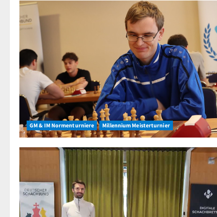
GM & IM Normenturniere
Millennium Meisterturnier