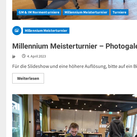
GM & IM Normenturniere
Millennium Meisterturnier
Turniere
Millennium Meisterturnier
Millennium Meisterturnier – Photogal
jp
4. April 2023
Für die Slideshow und eine höhere Auflösung, bitte auf ein Bi
Read
Weiterlesen
more
about
Millennium
Meisterturnier
–
Photogalerie
2023