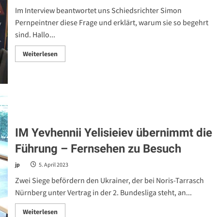
Im Interview beantwortet uns Schiedsrichter Simon
Pernpeintner diese Frage und erklärt, warum sie so begehrt
sind. Hallo...
Read
Weiterlesen
more
about
Normen?
Was
ist
das??
–
Interview
mit
Schiedsrichter
Simon
IM Yevhennii Yelisieiev übernimmt die
Pernpeintner
Führung – Fernsehen zu Besuch
jp
5. April 2023
Zwei Siege befördern den Ukrainer, der bei Noris-Tarrasch
Nürnberg unter Vertrag in der 2. Bundesliga steht, an...
Read
Weiterlesen