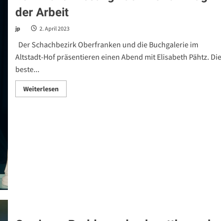
der Arbeit
jp
2. April 2023
Der Schachbezirk Oberfranken und die Buchgalerie im
Altstadt-Hof präsentieren einen Abend mit Elisabeth Pähtz. Di
beste...
Read
Weiterlesen
more
about
Deutschlands
beste
Schachspielerin
kommt
zur
Lesung
nach
Hof
am
Tag
der
Arbeit