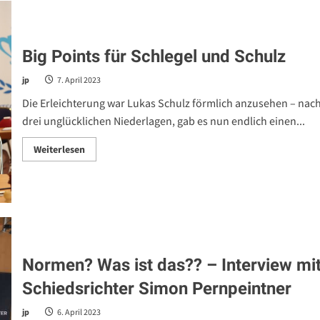
Big Points für Schlegel und Schulz
jp
7. April 2023
Die Erleichterung war Lukas Schulz förmlich anzusehen – nac
drei unglücklichen Niederlagen, gab es nun endlich einen...
Read
Weiterlesen
more
about
Big
Points
für
Schlegel
und
Schulz
Normen? Was ist das?? – Interview mi
Schiedsrichter Simon Pernpeintner
jp
6. April 2023