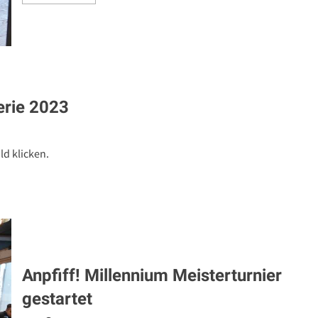
more
about
IM
Yevhennii
Yelisieiev
übernimmt
die
Führung
–
Fernsehen
zu
erie 2023
Besuch
ld klicken.
Anpfiff! Millennium Meisterturnier
gestartet