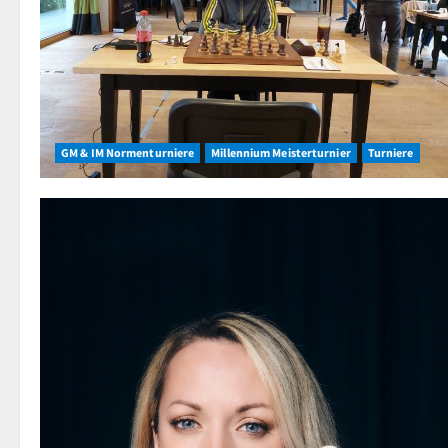
GM & IM Normenturniere
Millennium Meisterturnier
Turniere