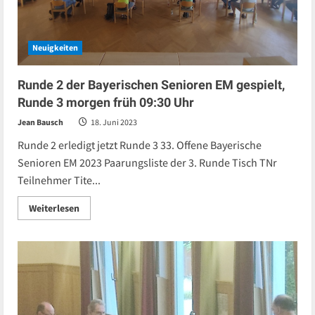
Neuigkeiten
Runde 2 der Bayerischen Senioren EM gespielt,
Runde 3 morgen früh 09:30 Uhr
Jean Bausch
18. Juni 2023
Runde 2 erledigt jetzt Runde 3 33. Offene Bayerische
Senioren EM 2023 Paarungsliste der 3. Runde Tisch TNr
Teilnehmer Tite...
Read
Weiterlesen
more
about
Runde
2
der
Bayerischen
Senioren
EM
gespielt,
Runde