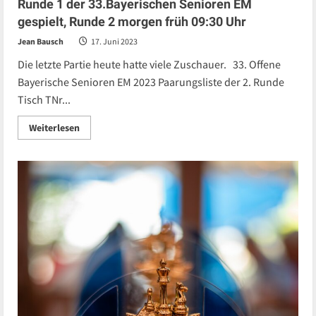
Runde 1 der 33.Bayerischen Senioren EM
gespielt, Runde 2 morgen früh 09:30 Uhr
Jean Bausch
17. Juni 2023
Die letzte Partie heute hatte viele Zuschauer. 33. Offene
Bayerische Senioren EM 2023 Paarungsliste der 2. Runde
Tisch TNr...
Read
Weiterlesen
more
about
Runde
1
der
33.Bayerischen
Senioren
EM
gespielt,
Runde
2
morgen
früh
09:30
Uhr