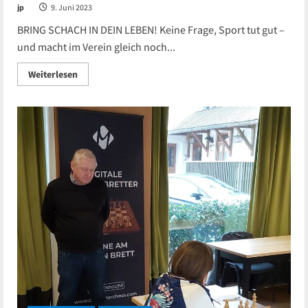
jp
9. Juni 2023
BRING SCHACH IN DEIN LEBEN! Keine Frage, Sport tut gut –
und macht im Verein gleich noch...
Read
Weiterlesen
more
about
40€
Vereinsscheck
pro
Neumitglied
–
Ab
in
den
Schachclub!