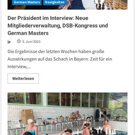
German Masters
Neuigkeiten
Der Präsident im Interview: Neue
Mitgliederverwaltung, DSB-Kongress und
German Masters
jp
5. Juni 2023
Die Ergebnisse der letzten Wochen haben große
Auswirkungen auf das Schach in Bayern. Zeit für ein
Interview,...
Read
Weiterlesen
more
about
Der
Präsident
im
Interview:
Neue
Mitgliederverwaltung,
DSB-
Kongress
und
German
Masters