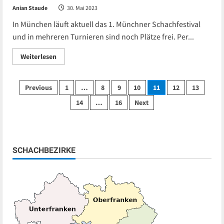
Anian Staude
30. Mai 2023
In München läuft aktuell das 1. Münchner Schachfestival
und in mehreren Turnieren sind noch Plätze frei. Per...
Read
Weiterlesen
more
about
Schachfestival
München
Seitennummerierung
Previous
1
…
8
9
10
11
12
13
14
…
16
Next
der
Beiträge
SCHACHBEZIRKE