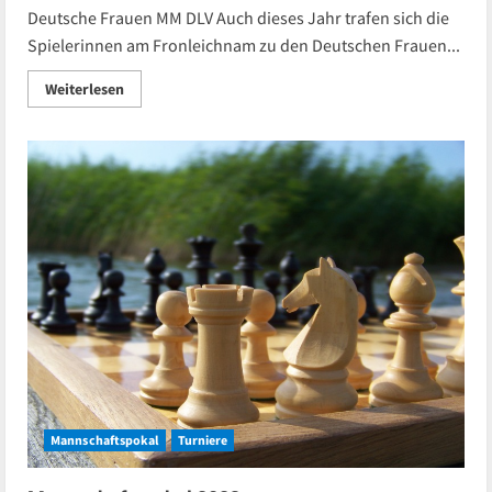
Deutsche Frauen MM DLV Auch dieses Jahr trafen sich die
Spielerinnen am Fronleichnam zu den Deutschen Frauen...
Read
Weiterlesen
more
about
Braunfels
2023:
Deutsche
Frauen
MM
DLV
Mannschaftspokal
Turniere