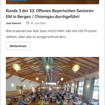
Runde 3 der 33. Offenen Bayerischen Senioren
EM in Bergen / Chiemgau durchgeführt
Jean Bausch
19. Juni 2023
Wie erwartet war klar dass nicht mehr alle mit 100 Prozent
stehen, aber das es ausgerechnet den...
Read
Weiterlesen
more
about
Runde
3
der
33.
Offenen
Bayerischen
Senioren
EM
in
Bergen
/
Chiemgau
durchgeführt