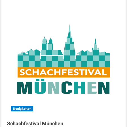
Rock
meets
Chess
2023
Neuigkeiten
Schachfestival München