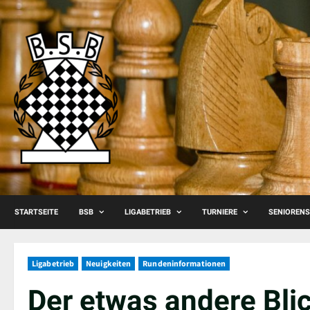
Skip
to
content
STARTSEITE
BSB
LIGABETRIEB
TURNIERE
SENIOREN
Ligabetrieb
Neuigkeiten
Rundeninformationen
Der etwas andere Bli