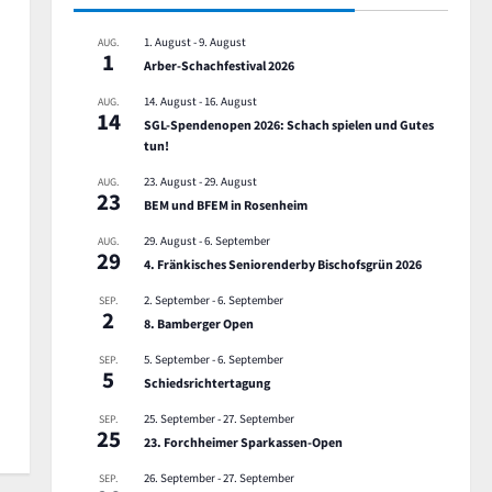
1. August
-
9. August
AUG.
1
Arber-Schachfestival 2026
14. August
-
16. August
AUG.
14
SGL-Spendenopen 2026: Schach spielen und Gutes
tun!
23. August
-
29. August
AUG.
23
BEM und BFEM in Rosenheim
29. August
-
6. September
AUG.
29
4. Fränkisches Seniorenderby Bischofsgrün 2026
2. September
-
6. September
SEP.
2
8. Bamberger Open
5. September
-
6. September
SEP.
5
Schiedsrichtertagung
25. September
-
27. September
SEP.
25
23. Forchheimer Sparkassen-Open
26. September
-
27. September
SEP.