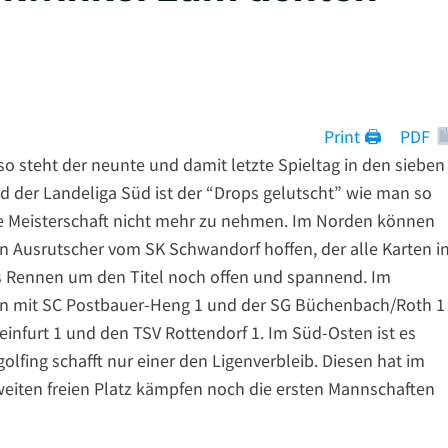
Print 🖨
PDF
lso steht der neunte und damit letzte Spieltag in den sieben
nd der Landeliga Süd ist der “Drops gelutscht” wie man so
e Meisterschaft nicht mehr zu nehmen. Im Norden können
n Ausrutscher vom SK Schwandorf hoffen, der alle Karten i
das Rennen um den Titel noch offen und spannend. Im
ten mit SC Postbauer-Heng 1 und der SG Büchenbach/Roth 1
weinfurt 1 und den TSV Rottendorf 1. Im Süd-Osten ist es
fing schafft nur einer den Ligenverbleib. Diesen hat im
eiten freien Platz kämpfen noch die ersten Mannschaften