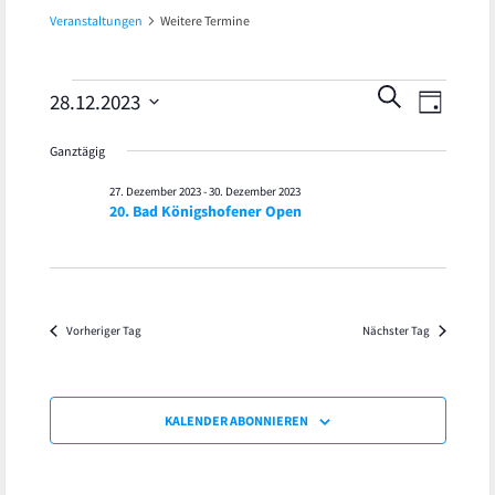
Veranstaltungen
Weitere Termine
Veran
Veranstaltungen
Veranst
SUCHE
28.12.2023
TAG
Ansic
Datum
für
Suche
Ganztägig
wählen.
Navig
28.
und
27. Dezember 2023
-
30. Dezember 2023
20. Bad Königshofener Open
Dezember
Ansicht
2023
Navigat
Vorheriger Tag
Nächster Tag
KALENDER ABONNIEREN