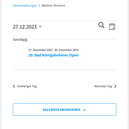
Veranstaltungen
Weitere Termine
Veran
Veranstaltungen
Veranst
SUCHE
27.12.2023
TAG
Ansic
Datum
für
Suche
Ganztägig
wählen.
Navig
27.
und
27. Dezember 2023
-
30. Dezember 2023
20. Bad Königshofener Open
Dezember
Ansicht
2023
Navigat
Vorheriger Tag
Nächster Tag
KALENDER ABONNIEREN