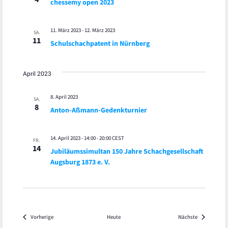
chessemy open 2023
11. März 2023
-
12. März 2023
SA.
11
Schulschachpatent in Nürnberg
April 2023
8. April 2023
SA.
8
Anton-Aßmann-Gedenkturnier
14. April 2023 - 14:00
-
20:00
CEST
FR.
14
Jubiläumssimultan 150 Jahre Schachgesellschaft
Augsburg 1873 e. V.
Veranstaltungen
Veranstaltu
Vorherige
Heute
Nächste