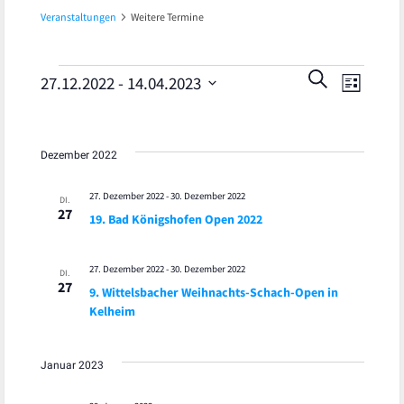
Veranstaltungen
Weitere Termine
Veran
Veranstaltungen
Veranst
SUCHE
27.12.2022
 - 
14.04.2023
LISTE
Ansic
Datum
Suche
wählen.
Navig
und
Dezember 2022
Ansicht
27. Dezember 2022
-
30. Dezember 2022
DI.
27
19. Bad Königshofen Open 2022
Navigat
27. Dezember 2022
-
30. Dezember 2022
DI.
27
9. Wittelsbacher Weihnachts-Schach-Open in
Kelheim
Januar 2023