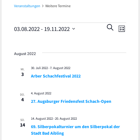
Veranstaltungen
Weitere Termine
Veran
Veranstaltungen
Veranst
SUCHE
03.08.2022
 - 
19.11.2022
LISTE
Ansic
Datum
Suche
wählen.
Navig
und
August 2022
Ansicht
30. Juli 2022
-
7. August 2022
MI.
3
Arber Schachfestival 2022
Navigat
4. August 2022
DO.
4
27. Augsburger Friedensfest Schach-Open
14. August 2022
-
20. August 2022
SO.
14
69. Silberpokalturnier um den Silberpokal der
Stadt Bad Aibling