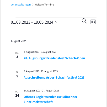
Veranstaltungen
Weitere Termine
Veran
Veranstaltungen
Veranst
SUCHE
01.08.2023
 - 
19.05.2024
LISTE
Ansic
Datum
Suche
wählen.
Navig
und
August 2023
Ansicht
3. August 2023
-
6. August 2023
DO.
3
28. Augsburger Friedensfest Schach-Open
Navigat
5. August 2023
-
13. August 2023
SA.
5
Ausschreibung Arber-Schachfestival 2023
24. August 2023
-
27. August 2023
DO.
24
Offenes Begleitturnier zur Münchner
Einzelmeisterschaft