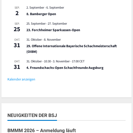
2. September
-
6. September
SEP.
2
8. Bamberger Open
25. September
-
27. September
SEP.
25
23. Forchheimer Sparkassen-Open
31. Oktober
-
8. November
OKT.
31
29. Offene Internationale Bayerische Schachmeisterschaft
(OIBM)
31. Oktober - 10:30
-
3. November - 17:00
CET
OKT.
31
4. Freundschachs-Open Schachfreunde Augsburg
Kalender anzeigen
NEUIGKEITEN DER BSJ
BMMM 2026 – Anmeldung läuft