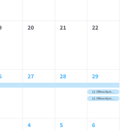
0
0
0
9
20
21
22
gen,
eranstaltungen,
Veranstaltungen,
Veranstaltungen,
Veranstaltung
1
1
3
6
27
28
29
,
eranstaltung,
Veranstaltung,
Veranstaltung,
Veranstaltung
13. Offene Bamberger Schnellschachmeisterschaft
13. Offene Bamberger Stadtschnellschachmeisterschaft
1
1
2
4
5
6