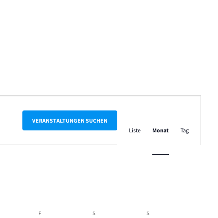
Veranstalt
Ansichten-
VERANSTALTUNGEN SUCHEN
Liste
Monat
Tag
Navigation
NERSTAG
F
FREITAG
S
SAMSTAG
S
SONNTAG