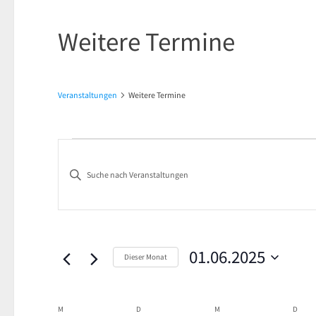
Weitere Termine
Veranstaltungen
Weitere Termine
Veranstaltungen
Veranstaltungen
Bitte
Suche
Schlüsselwort
und
eingeben.
Suche
Ansichten,
nach
01.06.2025
Dieser Monat
Navigation
Veranstaltungen
Datum
Schlüsselwort.
wählen.
M
MONTAG
D
DIENSTAG
M
MITTWOCH
D
DON