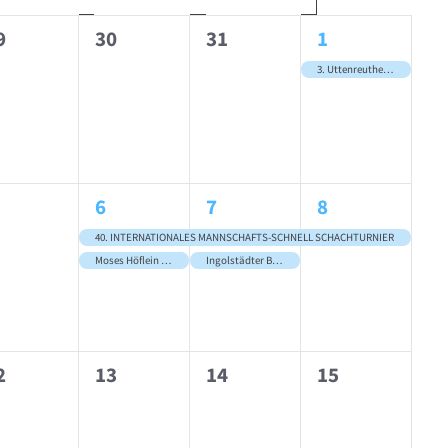
0
0
1
9
30
31
1
gen,
eranstaltungen,
Veranstaltungen,
Veranstaltungen,
Veranstaltung
3. Uttenreuther DWZ-Pokalturniere
2
2
1
6
7
8
gen,
eranstaltungen,
Veranstaltungen,
Veranstaltungen,
Veranstaltung
40. INTERNATIONALES MANNSCHAFTS-SCHNELL SCHACHTURNIER
Moses Höflein Blitzschachturnier
Ingolstädter Blitzstadtmeisterschaft 2025
0
0
0
2
13
14
15
gen,
eranstaltungen,
Veranstaltungen,
Veranstaltungen,
Veranstaltung