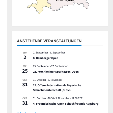
,
ANSTEHENDE VERANSTALTUNGEN
2. September
-
6. September
SEP.
2
,
8. Bamberger Open
25. September
-
27. September
SEP.
25
23. Forchheimer Sparkassen-Open
31. Oktober
-
8. November
OKT.
31
29. Offene Internationale Bayerische
Schachmeisterschaft (OIBM)
31. Oktober - 10:30
-
3. November - 17:00
CET
OKT.
en,
31
4. Freundschachs-Open Schachfreunde Augsburg