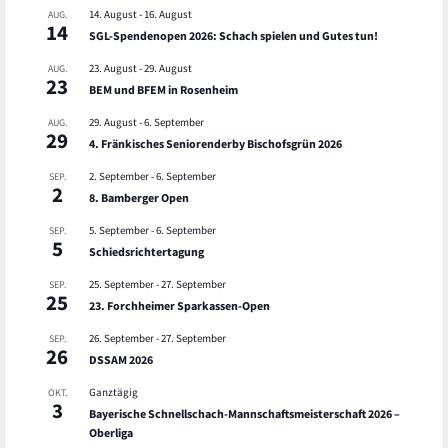
14. August
-
16. August
AUG.
14
SGL-Spendenopen 2026: Schach spielen und Gutes tun!
23. August
-
29. August
AUG.
23
BEM und BFEM in Rosenheim
29. August
-
6. September
AUG.
29
4. Fränkisches Seniorenderby Bischofsgrün 2026
2. September
-
6. September
SEP.
2
8. Bamberger Open
5. September
-
6. September
SEP.
5
Schiedsrichtertagung
25. September
-
27. September
SEP.
25
23. Forchheimer Sparkassen-Open
26. September
-
27. September
SEP.
26
DSSAM 2026
Ganztägig
OKT.
3
Bayerische Schnellschach-Mannschaftsmeisterschaft 2026 –
Oberliga