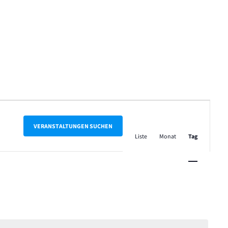
Veranstalt
Ansichten-
VERANSTALTUNGEN SUCHEN
Liste
Monat
Tag
Navigation