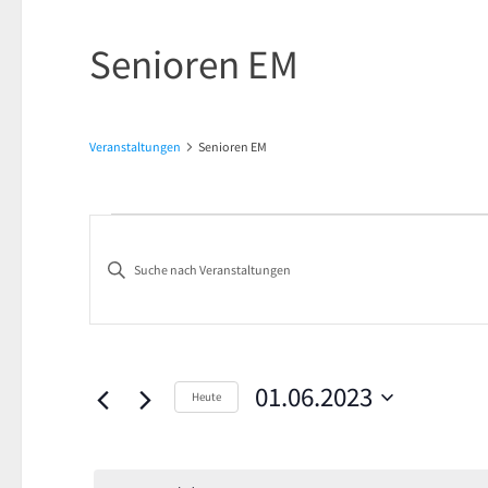
Senioren EM
Veranstaltungen
Senioren EM
Veranstaltungen
Veranstaltungen
Bitte
für
Suche
Schlüsselwort
1.
und
eingeben.
Suche
Juni
Ansichten,
nach
01.06.2023
Heute
2023
Navigation
Veranstaltungen
Datum
Schlüsselwort.
wählen.