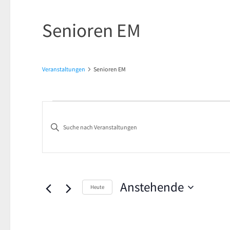
Senioren EM
Veranstaltungen
Senioren EM
Veranstaltungen
Veranstaltungen
Bitte
Suche
Schlüsselwort
und
eingeben.
Suche
Ansichten,
nach
Anstehende
Heute
Navigation
Veranstaltungen
Datum
Schlüsselwort.
wählen.