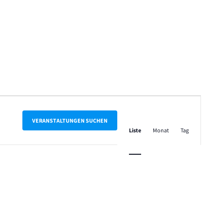
Veranstalt
Ansichten-
VERANSTALTUNGEN SUCHEN
Liste
Monat
Tag
Navigation