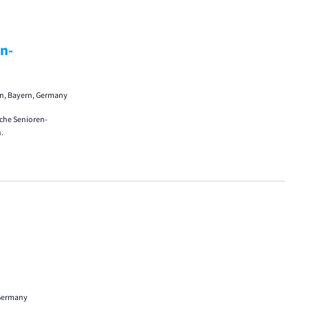
n-
gen, Bayern, Germany
sche Senioren-
.
 Germany