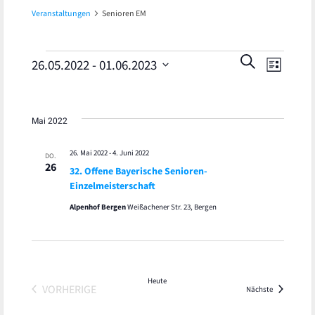
Veranstaltungen
Senioren EM
Veran
Veranstaltungen
Veranst
SUCHE
26.05.2022
 - 
01.06.2023
LISTE
Ansic
Datum
Suche
wählen.
Navig
und
Mai 2022
Ansicht
26. Mai 2022
-
4. Juni 2022
DO.
26
32. Offene Bayerische Senioren-
Navigat
Einzelmeisterschaft
Alpenhof Bergen
Weißachener Str. 23, Bergen
Heute
VORHERIGE
Veranstaltu
Nächste
VERANSTALTUNGEN