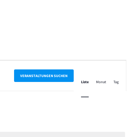
Veranstalt
Ansichten-
VERANSTALTUNGEN SUCHEN
Liste
Monat
Tag
Navigation