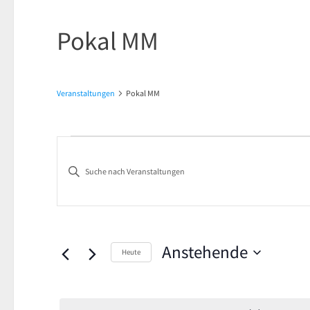
Pokal MM
Veranstaltungen
Pokal MM
Veranstaltungen
Veranstaltungen
Bitte
Suche
Schlüsselwort
und
eingeben.
Suche
Ansichten,
nach
Anstehende
Heute
Navigation
Veranstaltungen
Datum
Schlüsselwort.
wählen.