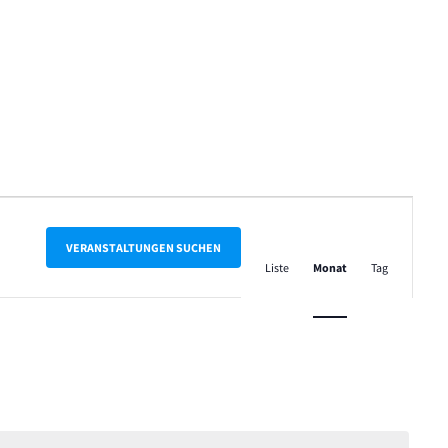
Veranstalt
Ansichten-
VERANSTALTUNGEN SUCHEN
Liste
Monat
Tag
Navigation