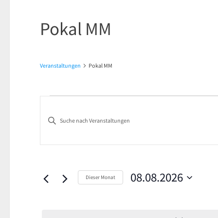
Pokal MM
Veranstaltungen
Pokal MM
Veranstaltungen
Veranstaltungen
Bitte
Suche
Schlüsselwort
und
eingeben.
Suche
Ansichten,
nach
08.08.2026
Dieser Monat
Navigation
Veranstaltungen
Datum
Schlüsselwort.
wählen.