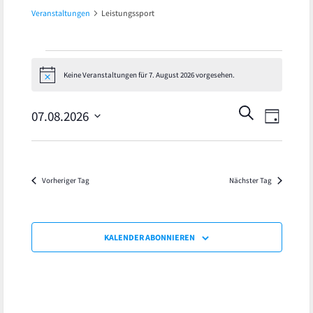
Veranstaltungen
Leistungssport
Veranstaltungen
Keine Veranstaltungen für 7. August 2026 vorgesehen.
Hinweis
für
Veran
Veranst
SUCHE
07.08.2026
7.
TAG
Ansic
Datum
Suche
August
wählen.
Navig
und
2026
Vorheriger Tag
Nächster Tag
Ansicht
Navigat
KALENDER ABONNIEREN