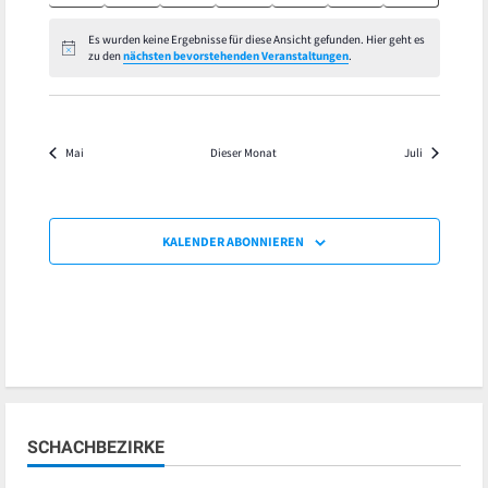
Veranstaltungen
Veranstaltungen
Veranstaltungen
Veranstaltungen
Veranstaltungen
Veranstaltungen
Veranstaltu
Es wurden keine Ergebnisse für diese Ansicht gefunden. Hier geht es
Hinweis
zu den
nächsten bevorstehenden Veranstaltungen
.
Mai
Dieser Monat
Juli
KALENDER ABONNIEREN
SCHACHBEZIRKE