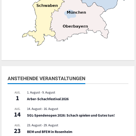
ANSTEHENDE VERANSTALTUNGEN
1. August
-
9. August
AUG.
1
Arber-Schachfestival 2026
14. August
-
16. August
AUG.
14
SGL-Spendenopen 2026: Schach spielen und Gutes tun!
23. August
-
29. August
AUG.
23
BEM und BFEM in Rosenheim