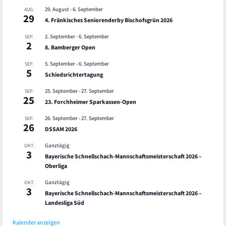
29. August
-
6. September
AUG.
29
4. Fränkisches Seniorenderby Bischofsgrün 2026
2. September
-
6. September
SEP.
2
8. Bamberger Open
5. September
-
6. September
SEP.
5
Schiedsrichtertagung
25. September
-
27. September
SEP.
25
23. Forchheimer Sparkassen-Open
26. September
-
27. September
SEP.
26
DSSAM 2026
Ganztägig
OKT.
3
Bayerische Schnellschach-Mannschaftsmeisterschaft 2026 –
Oberliga
Ganztägig
OKT.
3
Bayerische Schnellschach-Mannschaftsmeisterschaft 2026 –
Landesliga Süd
Kalender anzeigen