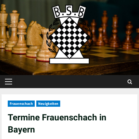
Skip
to
content
Primary
Menu
Frauenschach
Neuigkeiten
Termine Frauenschach in
Bayern