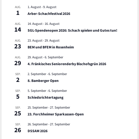
1. August
-
9. August
AUG.
1
Arber-Schachfestival 2026
14. August
-
16. August
AUG.
14
SGL-Spendenopen 2026: Schach spielen und Gutes tun!
23. August
-
29. August
AUG.
23
BEM und BFEM in Rosenheim
29. August
-
6. September
AUG.
29
4. Fränkisches Seniorenderby Bischofsgrün 2026
2. September
-
6. September
SEP.
2
8. Bamberger Open
5. September
-
6. September
SEP.
5
Schiedsrichtertagung
25. September
-
27. September
SEP.
25
23. Forchheimer Sparkassen-Open
26. September
-
27. September
SEP.
26
DSSAM 2026