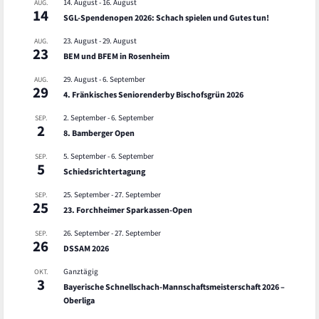
14. August
-
16. August
AUG.
14
SGL-Spendenopen 2026: Schach spielen und Gutes tun!
23. August
-
29. August
AUG.
23
BEM und BFEM in Rosenheim
29. August
-
6. September
AUG.
29
4. Fränkisches Seniorenderby Bischofsgrün 2026
2. September
-
6. September
SEP.
2
8. Bamberger Open
5. September
-
6. September
SEP.
5
Schiedsrichtertagung
25. September
-
27. September
SEP.
25
23. Forchheimer Sparkassen-Open
26. September
-
27. September
SEP.
26
DSSAM 2026
Ganztägig
OKT.
3
Bayerische Schnellschach-Mannschaftsmeisterschaft 2026 –
Oberliga