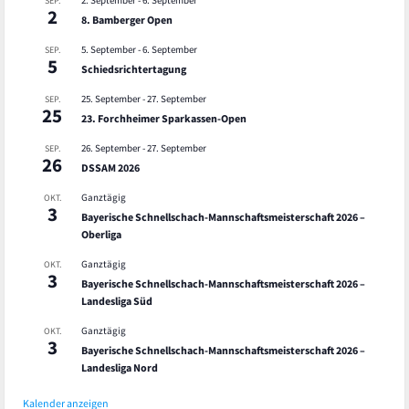
2. September
-
6. September
SEP.
2
8. Bamberger Open
5. September
-
6. September
SEP.
5
Schiedsrichtertagung
25. September
-
27. September
SEP.
25
23. Forchheimer Sparkassen-Open
26. September
-
27. September
SEP.
26
DSSAM 2026
Ganztägig
OKT.
3
Bayerische Schnellschach-Mannschaftsmeisterschaft 2026 –
Oberliga
Ganztägig
OKT.
3
Bayerische Schnellschach-Mannschaftsmeisterschaft 2026 –
Landesliga Süd
Ganztägig
OKT.
3
Bayerische Schnellschach-Mannschaftsmeisterschaft 2026 –
Landesliga Nord
Kalender anzeigen