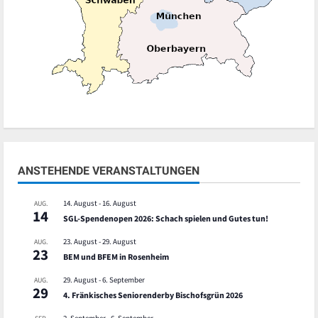
ANSTEHENDE VERANSTALTUNGEN
14. August
-
16. August
AUG.
14
SGL-Spendenopen 2026: Schach spielen und Gutes tun!
23. August
-
29. August
AUG.
23
BEM und BFEM in Rosenheim
29. August
-
6. September
AUG.
29
4. Fränkisches Seniorenderby Bischofsgrün 2026