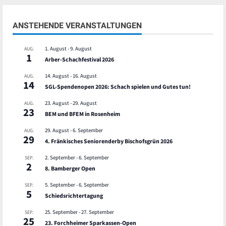
ANSTEHENDE VERANSTALTUNGEN
1. August
-
9. August
AUG.
1
Arber-Schachfestival 2026
14. August
-
16. August
AUG.
14
SGL-Spendenopen 2026: Schach spielen und Gutes tun!
23. August
-
29. August
AUG.
23
BEM und BFEM in Rosenheim
29. August
-
6. September
AUG.
29
4. Fränkisches Seniorenderby Bischofsgrün 2026
2. September
-
6. September
SEP.
2
8. Bamberger Open
5. September
-
6. September
SEP.
5
Schiedsrichtertagung
25. September
-
27. September
SEP.
25
23. Forchheimer Sparkassen-Open