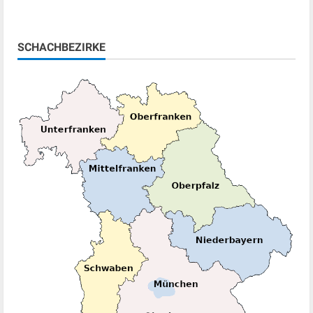
about
Olga
Babiy
Deutsche
Schnellschachmeisterin
SCHACHBEZIRKE
2026