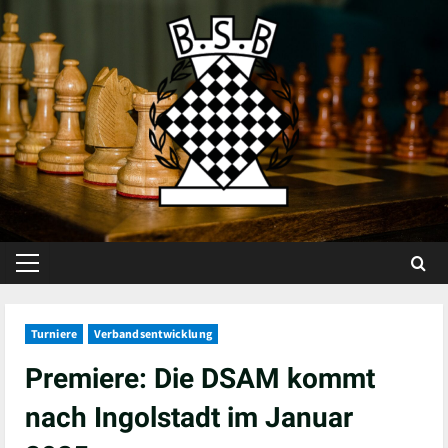
Skip
to
content
Primary
Menu
Turniere
Verbandsentwicklung
Premiere: Die DSAM kommt
nach Ingolstadt im Januar