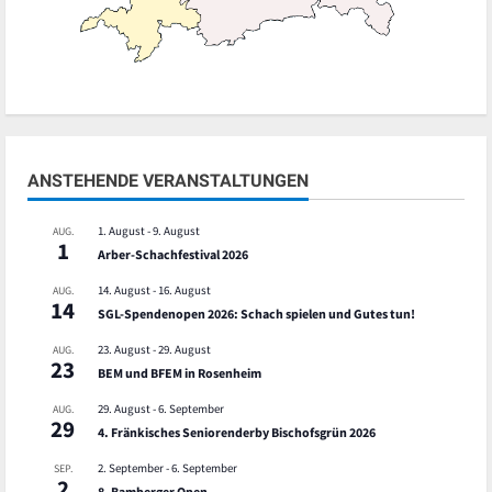
ANSTEHENDE VERANSTALTUNGEN
1. August
-
9. August
AUG.
1
Arber-Schachfestival 2026
14. August
-
16. August
AUG.
14
SGL-Spendenopen 2026: Schach spielen und Gutes tun!
23. August
-
29. August
AUG.
23
BEM und BFEM in Rosenheim
29. August
-
6. September
AUG.
29
4. Fränkisches Seniorenderby Bischofsgrün 2026
2. September
-
6. September
SEP.
2
8. Bamberger Open